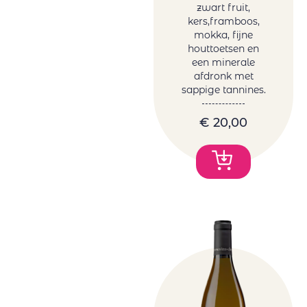
zwart fruit,
kers,framboos,
mokka, fijne
houttoetsen en
een minerale
afdronk met
sappige tannines.
€
20,00