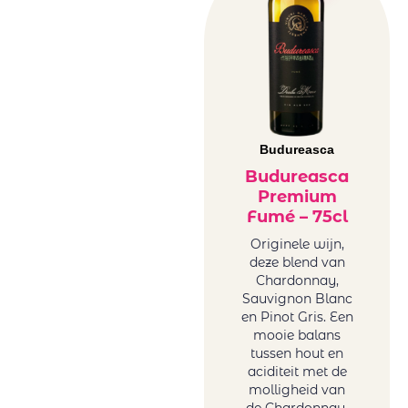
Château Des
Duitsland
Moines
rood
Château
Frankrijk
Famaey
rood
Château
Griekenland
Kefraya
rood
Château
Italië rood
Budureasca
Lafargue
Libanon
Budureasca
Cheveau
rood
Premium
Circus Number
Roemenë
Fumé – 75cl
Collection of
rood
Originele wijn,
Tonoles
Sicilië rood
deze blend van
Centenarios
Spanje rood
Chardonnay,
Conde Del Pazo
Sauvignon Blanc
Uruguay
en Pinot Gris. Een
Contarini
rood
mooie balans
Daomaine La
USA rood
tussen hout en
Baume
Zuid-Afrika
aciditeit met de
Domaine La
molligheid van
rood