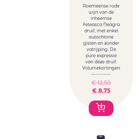
Roemeense rode
wijn van de
inheemse
Feteasca Neagra
druif, met enkel
autochtone
gisten en zonder
vatrijping. De
pure expressie
van deze druif.
Volumekortingen
€
12,50
€
8,75