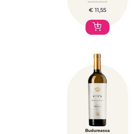
€
11,55
Budureasca