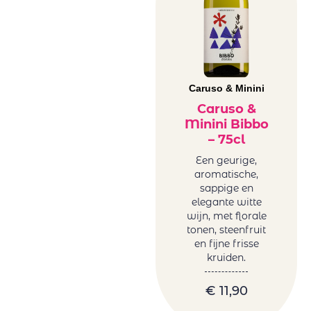
Caruso & Minini
Caruso &
Minini Bibbo
– 75cl
Een geurige,
aromatische,
sappige en
elegante witte
wijn, met florale
tonen, steenfruit
en fijne frisse
kruiden.
€
11,90