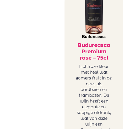
Mar de Frades
Frankrijk wit
Mare Magnum
Griekenland
Maree Family
wit
Wines
Hongarije
Maria
Italië wit
Budureasca
Casanovas
Portugal wit
Mas Baux
Budureasca
Roemenië
Premium
Michael David
wit
rosé – 75cl
Winery
Sicilië wit
Minval
Lichtroze kleur
Spanje wit
met heel wat
Miraval
Uruguay wit
zomers fruit in de
Monsieur
USA wit
neus als
Nicolas winery
Zuid-Afrika
aardbeien en
(Karamitrou)
frambozen. De
wit
wijn heeft een
Ostatu
Zoete wijn
elegante en
Oval
Onze zoete,
sappige afdronk,
PaoloLeo
charmant
wat van deze
Perelada
wijn een
drinkbare