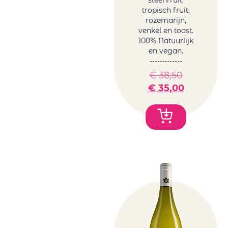
steenfruit,
tropisch fruit,
rozemarijn,
venkel en toast.
100% Natuurlijk
en vegan.
€
38,50
€
35,00