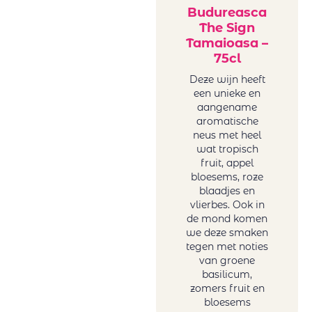
Budureasca
The Sign
Tamaioasa –
75cl
Deze wijn heeft
een unieke en
aangename
aromatische
neus met heel
wat tropisch
fruit, appel
bloesems, roze
blaadjes en
vlierbes. Ook in
de mond komen
we deze smaken
tegen met noties
van groene
basilicum,
zomers fruit en
bloesems