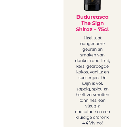
Vigneti Del
Vulture
Vrede&Lust
Budureasca
The Sign
Weingut Petri
Shiraz – 75cl
Wente
Heel wat
aangename
geuren en
smaken van
donker rood fruit,
kers, gedroogde
kokos, vanille en
specerijen. De
wijn is vol,
sappig, spicy en
heeft versmolten
tannines, een
vleugje
chocolade en een
kruidige afdronk.
4.4 Vivino!