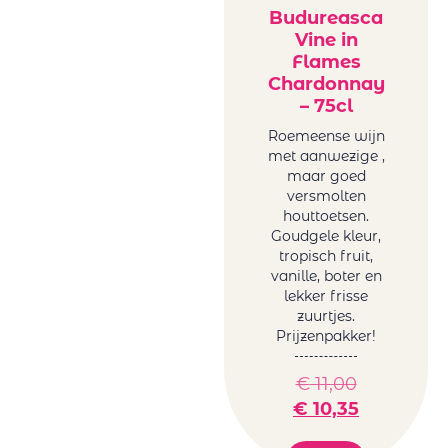
Budureasca
Vine in
Flames
Chardonnay
– 75cl
Roemeense wijn
met aanwezige ,
maar goed
versmolten
houttoetsen.
Goudgele kleur,
tropisch fruit,
vanille, boter en
lekker frisse
zuurtjes.
Prijzenpakker!
€
11,00
€
10,35