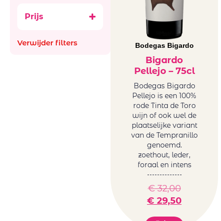
Ataraxia
Bubbels
Prijs
Aus
Ancestral (Pet-
Bachiller
Nat)
Verwijder filters
Bellevue La
Bodegas Bigardo
België
Ferriere
Frankrijk
Bigardo
Benguela cove
Pellejo – 75cl
Italië
Beyond Infinty
Roemenië
Bodegas Bigardo
Bigardo
Pellejo is een 100%
Spanje
Bodega Alceno
rode Tinta de Toro
Zuid-Afrika
wijn of ook wel de
Bodegas
glazen en
plaatselijke variant
Bigardo
decanters
van de Tempranillo
Bodegas Jaime
genoemd.
Mini BBQ
Bodegas
zoethout, leder,
Promoties
foraal en intens
Ontanon
Wijnen
Bodegas Ostatu
Natuurwijnen
€
32,00
Borell-Dhiel
/Bio
€
29,50
Budureasca
Orange
Cantina Girlan
Wijnen