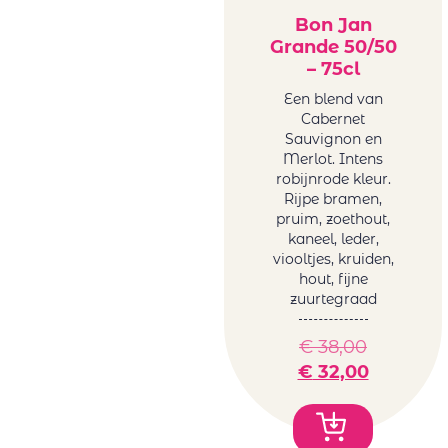
Bon Jan
Tanzanite by
Grande 50/50
Melanie van der
– 75cl
Merwe
Tariquet
Een blend van
Cabernet
Tornai
Sauvignon en
Truter Family
Merlot. Intens
Wines
robijnrode kleur.
Vergelegen
Rijpe bramen,
pruim, zoethout,
Vigneti Del
kaneel, leder,
Vulture
viooltjes, kruiden,
Vrede&Lust
hout, fijne
Weingut Petri
zuurtegraad
Wente
€
38,00
€
32,00