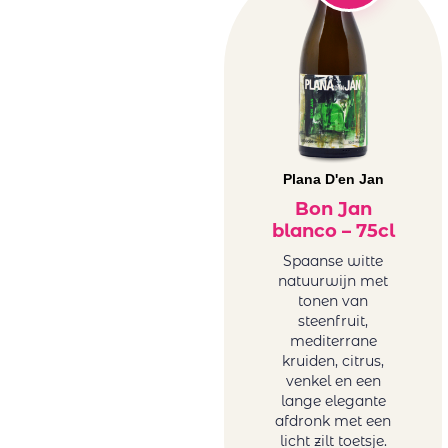
rosé
Hubert
Spanje rosé
Brochard
Zuid-Afrika
Juchepie
rosé
La Dolores
Witte wijn
La Tunella
Australië wit
Lammershoek
België wit
Mafi Rosso
Duitsland
Plana D'en Jan
Maison Sauvion
wit
Bon Jan
Mar de Frades
Frankrijk wit
blanco – 75cl
Mare Magnum
Griekenland
Spaanse witte
Maree Family
wit
natuurwijn met
Wines
Hongarije
tonen van
Maria
steenfruit,
Italië wit
mediterrane
Casanovas
Portugal wit
kruiden, citrus,
Mas Baux
Roemenië
venkel en een
Michael David
wit
lange elegante
Winery
afdronk met een
Sicilië wit
licht zilt toetsje.
Minval