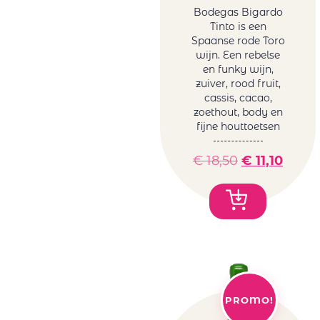
Bodegas Bigardo
Collection of
rood
Tinto is een
Tonoles
Sicilië rood
Spaanse rode Toro
Centenarios
Spanje rood
wijn. Een rebelse
Conde Del Pazo
en funky wijn,
Uruguay
zuiver, rood fruit,
Contarini
rood
cassis, cacao,
Daomaine La
USA rood
zoethout, body en
Baume
Zuid-Afrika
fijne houttoetsen
Domaine La
rood
Baume
€
18,50
€
11,10
Rosé wijn
Feudo Arancio
Duitsland
Franco Romane
rosé
Gallimard
Frankrijk
Gallimard Père
rosé
& Fils
Griekenland
Garzon
rosé
Genoels-Elderen
Italië rosé
Gröhl
PROMO!
Roemenië
Horgelus