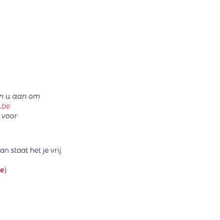
en u aan om
.be
 voor
n staat het je vrij
e
)