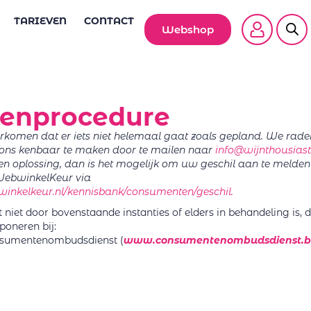
TARIEVEN
CONTACT
Webshop
tenprocedure
oorkomen dat er iets niet helemaal gaat zoals gepland. We rad
j ons kenbaar te maken door te mailen naar
info@wijnthousiast
t een oplossing, dan is het mogelijk om uw geschil aan te melden
WebwinkelKeur via
inkelkeur.nl/kennisbank/consumenten/geschil.
niet door bovenstaande instanties of elders in behandeling is, da
eponeren bij:
nsumentenombudsdienst (
www.consumentenombudsdienst.b