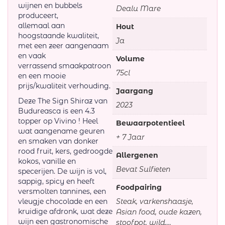
wijnen en bubbels
Dealu Mare
produceert,
allemaal aan
Hout
hoogstaande kwaliteit,
Ja
met een zeer aangenaam
en vaak
Volume
verrassend smaakpatroon
75cl
en een mooie
prijs/kwaliteit verhouding.
Jaargang
Deze The Sign Shiraz van
2023
Budureasca is een 4.3
topper op Vivino ! Heel
Bewaarpotentieel
wat aangename geuren
+ 7 Jaar
en smaken van donker
rood fruit, kers, gedroogde
Allergenen
kokos, vanille en
Bevat Sulfieten
specerijen. De wijn is vol,
sappig, spicy en heeft
Foodpairing
versmolten tannines, een
vleugje chocolade en een
Steak, varkenshaasje,
kruidige afdronk, wat deze
Asian food, oude kazen,
wijn een gastronomische
stoofpot, wild,...