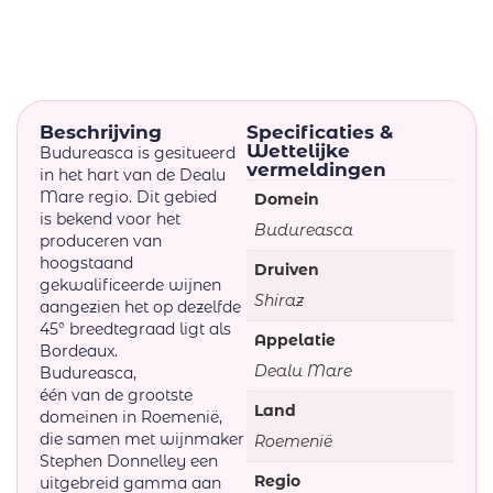
Beschrijving
Specificaties &
Wettelijke
Budureasca is gesitueerd
vermeldingen
in het hart van de Dealu
Mare regio. Dit gebied
Domein
is bekend voor het
Budureasca
produceren van
hoogstaand
Druiven
gekwalificeerde wijnen
Shiraz
aangezien het op dezelfde
45° breedtegraad ligt als
Appelatie
Bordeaux.
Dealu Mare
Budureasca,
één van de grootste
Land
domeinen in Roemenië,
die samen met wijnmaker
Roemenië
Stephen Donnelley een
Regio
uitgebreid gamma aan