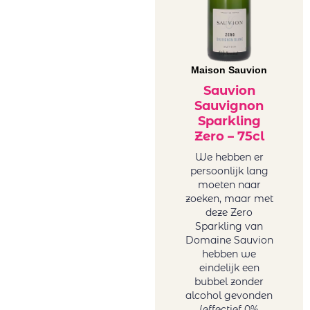
Winery
Sicilië wit
Minval
Spanje wit
Miraval
Uruguay wit
Monsieur
USA wit
Maison Sauvion
Nicolas winery
Zuid-Afrika
Sauvion
(Karamitrou)
wit
Sauvignon
Ostatu
Zoete wijn
Sparkling
Oval
Onze zoete,
Zero – 75cl
PaoloLeo
charmant
We hebben er
Perelada
drinkbare
persoonlijk lang
Petro vaselo
toppertjes!
moeten naar
Pio Cesare
zoeken, maar met
Plana D'en Jan
deze Zero
Sparkling van
Ponte Villoni
Domaine Sauvion
Raices Ibericas
hebben we
Réccua
eindelijk een
Rezabal
bubbel zonder
alcohol gevonden
Sartori Di
(effectief 0%