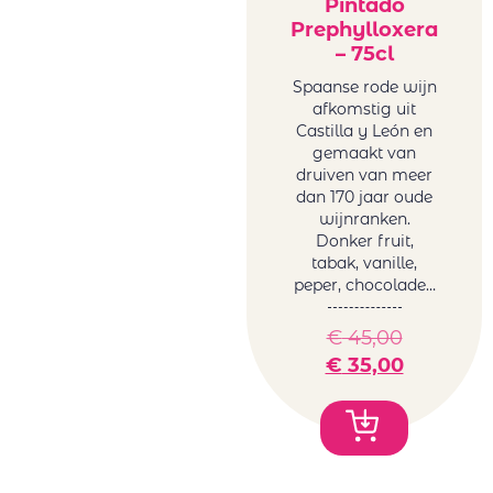
Pintado
Prephylloxera
– 75cl
Spaanse rode wijn
afkomstig uit
Castilla y León en
gemaakt van
druiven van meer
dan 170 jaar oude
wijnranken.
Donker fruit,
tabak, vanille,
peper, chocolade…
€
45,00
€
35,00