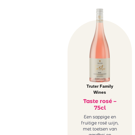
Truter Family
Wines
Taste rosé –
75cl
Een sappige en
fruitige rosé wijn,
met toetsen van
aardbei en