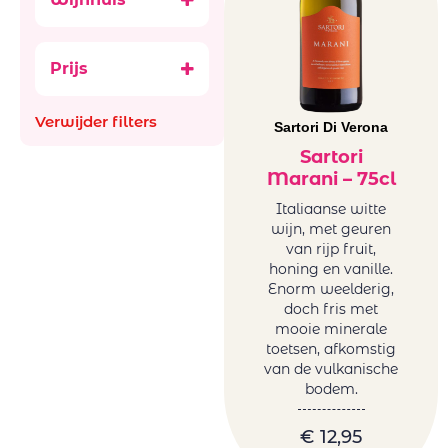
Aperitief,
Arbeidsgenot
digestief & Sterke
Ataraxia
Bubbels
Prijs
Aus
Ancestral (Pet-
Bachiller
Nat)
Verwijder filters
Bellevue La
Sartori Di Verona
België
Ferriere
Frankrijk
Sartori
Benguela cove
Marani – 75cl
Italië
Beyond Infinty
Roemenië
Italiaanse witte
Bigardo
wijn, met geuren
Spanje
Bodega Alceno
van rijp fruit,
Zuid-Afrika
honing en vanille.
Bodegas
glazen en
Enorm weelderig,
Bigardo
decanters
doch fris met
Bodegas Jaime
mooie minerale
Mini BBQ
Bodegas
toetsen, afkomstig
Promoties
van de vulkanische
Ontanon
Wijnen
bodem.
Bodegas Ostatu
Natuurwijnen
Borell-Dhiel
/Bio
€
12,95