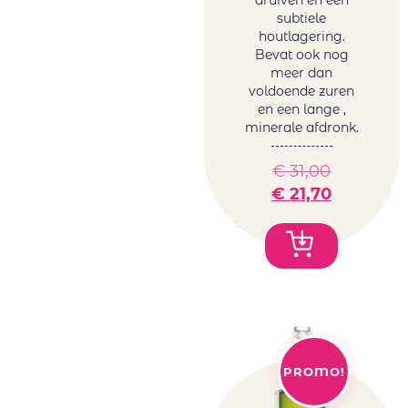
subtiele
houtlagering.
Bevat ook nog
meer dan
voldoende zuren
en een lange ,
minerale afdronk.
€
31,00
€
21,70
PROMO!