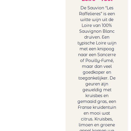
Cheveau
rood
De Sauvion “Les
Circus Number
Roemenë
Raffelieres” is een
Collection of
rood
witte wijn uit de
Tonoles
Sicilië rood
Loire van 100%
Centenarios
Sauvignon Blanc
Spanje rood
druiven. Een
Conde Del Pazo
Uruguay
typische Loire wijn
Contarini
rood
met een knipoog
Daomaine La
USA rood
naar een Sancerre
Baume
of Pouilly-Fumé,
Zuid-Afrika
maar dan veel
Domaine La
rood
goedkoper en
Baume
Rosé wijn
toegankelijker. De
Feudo Arancio
Duitsland
geuren zijn
Franco Romane
geweldig met
rosé
kruisbes en
Gallimard
Frankrijk
gemaaid gras, een
Gallimard Père
rosé
Franse kruidentuin
& Fils
Griekenland
en mooi wat
Garzon
citrus. Kruisbes,
rosé
limoen en groene
Genoels-Elderen
Italië rosé
appel komen we