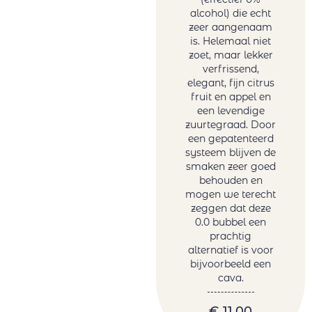
Verona
alcohol) die echt
Sotero Pintado
zeer aangenaam
Tanzanite by
is. Helemaal niet
zoet, maar lekker
Melanie van der
verfrissend,
Merwe
elegant, fijn citrus
Tariquet
fruit en appel en
Tornai
een levendige
zuurtegraad. Door
Truter Family
een gepatenteerd
Wines
systeem blijven de
Vergelegen
smaken zeer goed
Vigneti Del
behouden en
mogen we terecht
Vulture
zeggen dat deze
Vrede&Lust
0.0 bubbel een
Weingut Petri
prachtig
Wente
alternatief is voor
bijvoorbeeld een
cava.
€
11,00