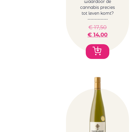
waardoor de
cannabis precies
tot leven komt?
€
17,50
€
14,00