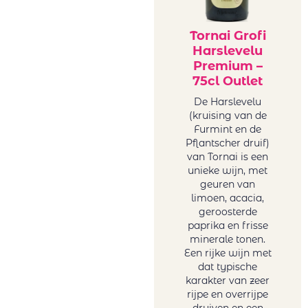
Tornai Grofi
Harslevelu
Premium –
75cl Outlet
De Harslevelu
(kruising van de
Furmint en de
Pflantscher druif)
van Tornai is een
unieke wijn, met
geuren van
limoen, acacia,
geroosterde
paprika en frisse
minerale tonen.
Een rijke wijn met
dat typische
karakter van zeer
rijpe en overrijpe
druiven en een