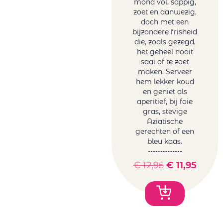
mond vol, sappig,
zoet en aanwezig,
doch met een
bijzondere frisheid
die, zoals gezegd,
het geheel nooit
saai of te zoet
maken. Serveer
hem lekker koud
en geniet als
aperitief, bij foie
gras, stevige
Aziatische
gerechten of een
bleu kaas.
€
12,95
€
11,95