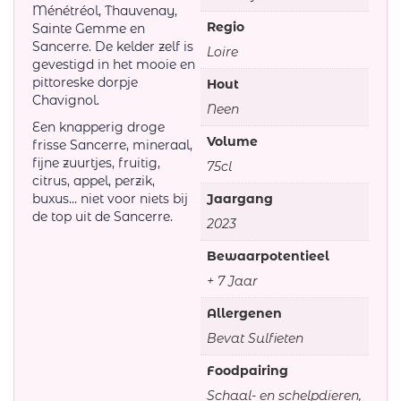
Ménétréol, Thauvenay,
Regio
Sainte Gemme en
Sancerre. De kelder zelf is
Loire
gevestigd in het mooie en
pittoreske dorpje
Hout
Chavignol.
Neen
Een knapperig droge
Volume
frisse Sancerre, mineraal,
fijne zuurtjes, fruitig,
75cl
citrus, appel, perzik,
buxus… niet voor niets bij
Jaargang
de top uit de Sancerre.
2023
Bewaarpotentieel
+ 7 Jaar
Allergenen
Bevat Sulfieten
Foodpairing
Schaal- en schelpdieren,