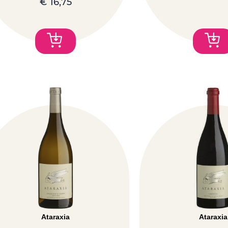
€
16,75
Ataraxia
Ataraxia