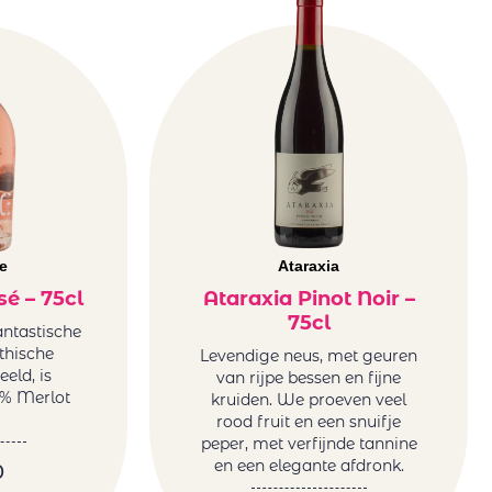
e
Ataraxia
é – 75cl
Ataraxia Pinot Noir –
75cl
fantastische
thische
Levendige neus, met geuren
eld, is
van rijpe bessen en fijne
% Merlot
kruiden. We proeven veel
rood fruit en een snuifje
peper, met verfijnde tannine
en een elegante afdronk.
0