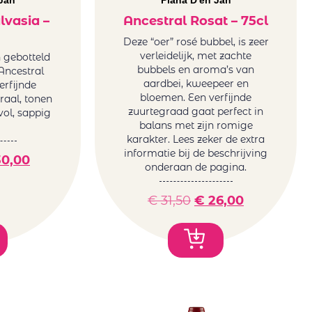
Jan
Plana D'en Jan
lvasia –
Ancestral Rosat – 75cl
Deze “oer” rosé bubbel, is zeer
verleidelijk, met zachte
n gebotteld
bubbels en aroma’s van
Ancestral
aardbei, kweepeer en
erfijnde
bloemen. Een verfijnde
oraal, tonen
zuurtegraad gaat perfect in
 vol, sappig
balans met zijn romige
karakter. Lees zeker de extra
informatie bij de beschrijving
0,00
onderaan de pagina.
€
31,50
€
26,00