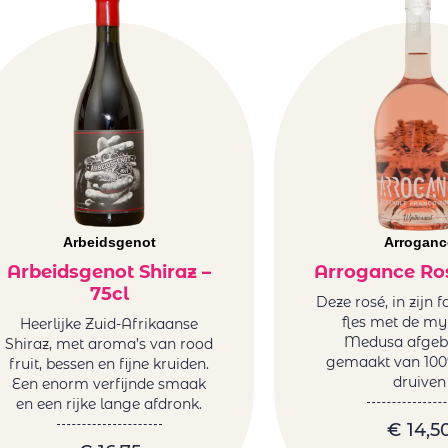
Arbeidsgenot
Arroganc
Arbeidsgenot Shiraz –
Arrogance Ros
75cl
Deze rosé, in zijn 
fles met de my
Heerlijke Zuid-Afrikaanse
Medusa afgebe
Shiraz, met aroma’s van rood
gemaakt van 100
fruit, bessen en fijne kruiden.
druiven
Een enorm verfijnde smaak
en een rijke lange afdronk.
€
14,5