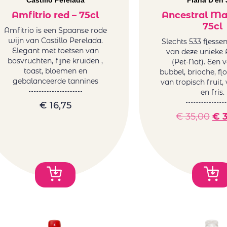
Castillo Perelada
Plana D'en 
Amfitrio red – 75cl
Ancestral Ma
75cl
Amfitrio is een Spaanse rode
wijn van Castillo Perelada.
Slechts 533 flesse
Elegant met toetsen van
van deze unieke 
bosvruchten, fijne kruiden ,
(Pet-Nat). Een v
toast, bloemen en
bubbel, brioche, fl
gebalanceerde tannines
van tropisch fruit,
en fris.
€
16,75
€
35,00
€
3