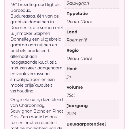
Sauvignon
45° breedtegraad ligt als
Bordeaux.
Appelatie
Budureasca, één van de
Dealu Mare
grootste domeinen in
Roemenië, die samen met
Land
wijnmaker Stephen
Donnelley een uitgebreid
Roemenië
gamma aan wijnen en
Regio
bubbels produceert,
allemaal aan
Dealu Mare
hoogstaande kwaliteit,
met een zeer aangenaam
Hout
en vaak verrassend
Ja
smaakpatroon en een
mooie prijs/kwaliteit
Volume
verhouding.
75cl
Originele wijn, deze blend
van Chardonnay,
Jaargang
Sauvignon Blanc en Pinot
2024
Gris. Een mooie balans
tussen hout en aciditeit
Bewaarpotentieel
met de molligheid van de