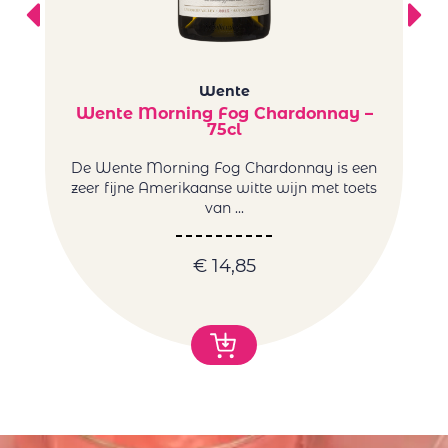
Wente
Wente Morning Fog Chardonnay –
75cl
De Wente Morning Fog Chardonnay is een
C
zeer fijne Amerikaanse witte wijn met toets
van ...
€
14,85