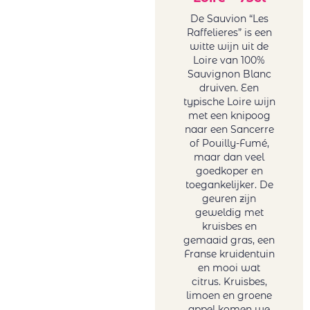
Cheveau
rood
De Sauvion “Les
Circus Number
Roemenë
Raffelieres” is een
Collection of
rood
witte wijn uit de
Tonoles
Sicilië rood
Loire van 100%
Centenarios
Sauvignon Blanc
Spanje rood
druiven. Een
Conde Del Pazo
Uruguay
typische Loire wijn
Contarini
rood
met een knipoog
Daomaine La
USA rood
naar een Sancerre
Baume
of Pouilly-Fumé,
Zuid-Afrika
maar dan veel
Domaine La
rood
goedkoper en
Baume
Rosé wijn
toegankelijker. De
Feudo Arancio
Duitsland
geuren zijn
Franco Romane
geweldig met
rosé
kruisbes en
Gallimard
Frankrijk
gemaaid gras, een
Gallimard Père
rosé
Franse kruidentuin
& Fils
Griekenland
en mooi wat
Garzon
citrus. Kruisbes,
rosé
limoen en groene
Genoels-Elderen
Italië rosé
appel komen we