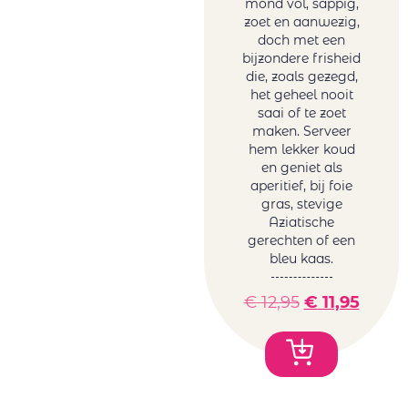
mond vol, sappig,
zoet en aanwezig,
doch met een
bijzondere frisheid
die, zoals gezegd,
het geheel nooit
saai of te zoet
maken. Serveer
hem lekker koud
en geniet als
aperitief, bij foie
gras, stevige
Aziatische
gerechten of een
bleu kaas.
€
12,95
€
11,95