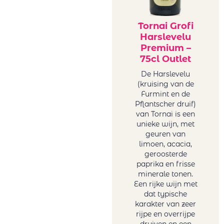
Tornai Grofi
Harslevelu
Premium –
75cl Outlet
De Harslevelu
(kruising van de
Furmint en de
Pflantscher druif)
van Tornai is een
unieke wijn, met
geuren van
limoen, acacia,
geroosterde
paprika en frisse
minerale tonen.
Een rijke wijn met
dat typische
karakter van zeer
rijpe en overrijpe
druiven en een