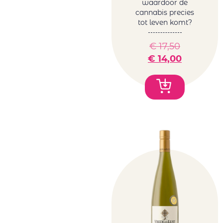
waardoor de
cannabis precies
tot leven komt?
€
17,50
€
14,00