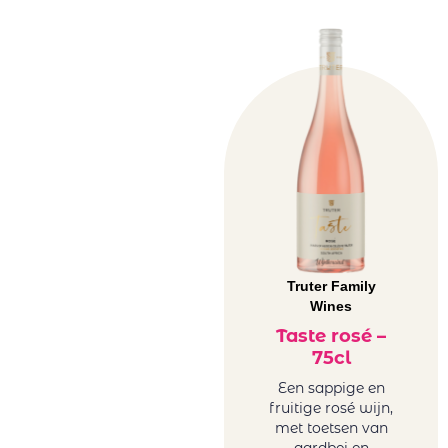
Truter Family
Wines
Taste rosé –
75cl
Een sappige en
fruitige rosé wijn,
met toetsen van
aardbei en