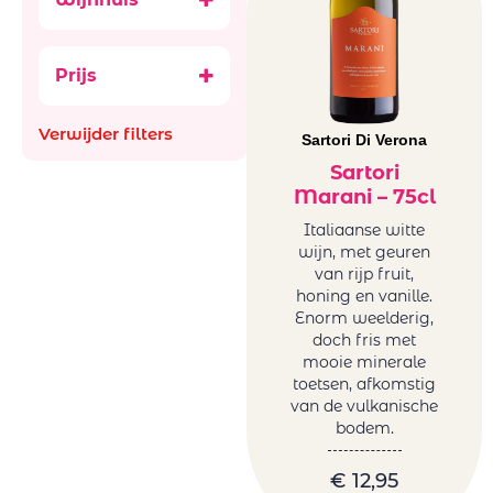
Aperitief,
Arbeidsgenot
digestief & Sterke
Ataraxia
Bubbels
Prijs
Aus
Ancestral (Pet-
Bachiller
Nat)
Verwijder filters
Bellevue La
Sartori Di Verona
België
Ferriere
Frankrijk
Sartori
Benguela cove
Marani – 75cl
Italië
Beyond Infinty
Roemenië
Italiaanse witte
Bigardo
wijn, met geuren
Spanje
Bodega Alceno
van rijp fruit,
Zuid-Afrika
honing en vanille.
Bodegas
glazen en
Enorm weelderig,
Bigardo
decanters
doch fris met
Bodegas Jaime
mooie minerale
Mini BBQ
Bodegas
toetsen, afkomstig
Promoties
van de vulkanische
Ontanon
Wijnen
bodem.
Bodegas Ostatu
Natuurwijnen
Borell-Dhiel
/Bio
€
12,95