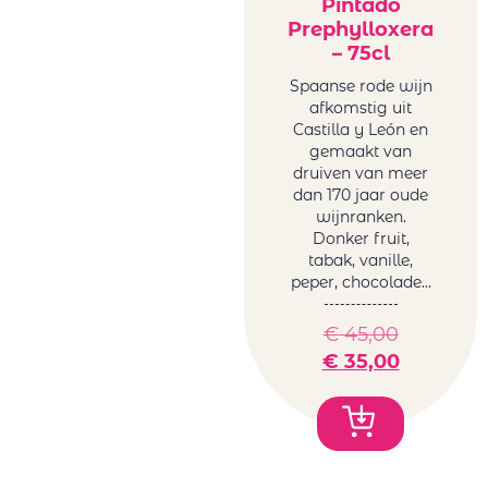
Pintado
Prephylloxera
– 75cl
Spaanse rode wijn
afkomstig uit
Castilla y León en
gemaakt van
druiven van meer
dan 170 jaar oude
wijnranken.
Donker fruit,
tabak, vanille,
peper, chocolade…
€
45,00
€
35,00