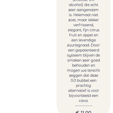
Verona
alcohol) die echt
Sotero Pintado
zeer aangenaam
Tanzanite by
is. Helemaal niet
zoet, maar lekker
Melanie van der
verfrissend,
Merwe
elegant, fijn citrus
Tariquet
fruit en appel en
Tornai
een levendige
zuurtegraad. Door
Truter Family
een gepatenteerd
Wines
systeem blijven de
Vergelegen
smaken zeer goed
Vigneti Del
behouden en
mogen we terecht
Vulture
zeggen dat deze
Vrede&Lust
0.0 bubbel een
Weingut Petri
prachtig
Wente
alternatief is voor
bijvoorbeeld een
cava.
€
11,00