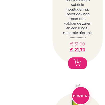
subtiele
houtlagering.
Bevat ook nog
meer dan
voldoende zuren
en een lange ,
minerale afdronk.
€
31,00
€
21,70
PROMO!