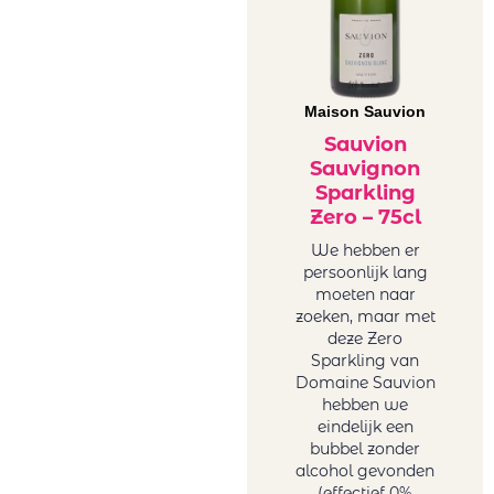
Winery
Sicilië wit
Minval
Spanje wit
Miraval
Uruguay wit
Monsieur
USA wit
Maison Sauvion
Nicolas winery
Zuid-Afrika
Sauvion
(Karamitrou)
wit
Sauvignon
Ostatu
Zoete wijn
Sparkling
Oval
Onze zoete,
Zero – 75cl
PaoloLeo
charmant
We hebben er
Perelada
drinkbare
persoonlijk lang
Petro vaselo
toppertjes!
moeten naar
Pio Cesare
zoeken, maar met
Plana D'en Jan
deze Zero
Sparkling van
Ponte Villoni
Domaine Sauvion
Raices Ibericas
hebben we
Réccua
eindelijk een
Rezabal
bubbel zonder
alcohol gevonden
Sartori Di
(effectief 0%