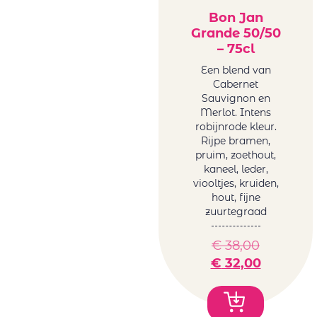
Bon Jan
Tanzanite by
Grande 50/50
Melanie van der
– 75cl
Merwe
Tariquet
Een blend van
Cabernet
Tornai
Sauvignon en
Truter Family
Merlot. Intens
Wines
robijnrode kleur.
Vergelegen
Rijpe bramen,
pruim, zoethout,
Vigneti Del
kaneel, leder,
Vulture
viooltjes, kruiden,
Vrede&Lust
hout, fijne
Weingut Petri
zuurtegraad
Wente
€
38,00
€
32,00