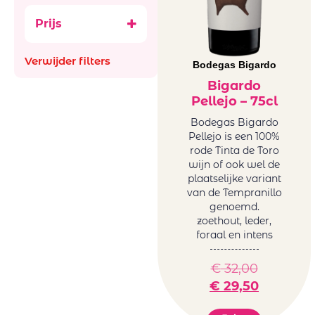
Ataraxia
Bubbels
Prijs
Aus
Ancestral (Pet-
Bachiller
Nat)
Verwijder filters
Bellevue La
Bodegas Bigardo
België
Ferriere
Frankrijk
Bigardo
Benguela cove
Pellejo – 75cl
Italië
Beyond Infinty
Roemenië
Bodegas Bigardo
Bigardo
Pellejo is een 100%
Spanje
Bodega Alceno
rode Tinta de Toro
Zuid-Afrika
wijn of ook wel de
Bodegas
glazen en
plaatselijke variant
Bigardo
decanters
van de Tempranillo
Bodegas Jaime
genoemd.
Mini BBQ
Bodegas
zoethout, leder,
Promoties
foraal en intens
Ontanon
Wijnen
Bodegas Ostatu
Natuurwijnen
€
32,00
Borell-Dhiel
/Bio
€
29,50
Budureasca
Orange
Cantina Girlan
Wijnen