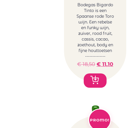
Bodegas Bigardo
Collection of
rood
Tinto is een
Tonoles
Sicilië rood
Spaanse rode Toro
Centenarios
Spanje rood
wijn. Een rebelse
Conde Del Pazo
en funky wijn,
Uruguay
zuiver, rood fruit,
Contarini
rood
cassis, cacao,
Daomaine La
USA rood
zoethout, body en
Baume
Zuid-Afrika
fijne houttoetsen
Domaine La
rood
Baume
€
18,50
€
11,10
Rosé wijn
Feudo Arancio
Duitsland
Franco Romane
rosé
Gallimard
Frankrijk
Gallimard Père
rosé
& Fils
Griekenland
Garzon
rosé
Genoels-Elderen
Italië rosé
Gröhl
PROMO!
Roemenië
Horgelus