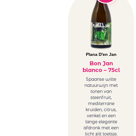
rosé
Hubert
Spanje rosé
Brochard
Zuid-Afrika
Juchepie
rosé
La Dolores
Witte wijn
La Tunella
Australië wit
Lammershoek
België wit
Mafi Rosso
Duitsland
Plana D'en Jan
Maison Sauvion
wit
Bon Jan
Mar de Frades
Frankrijk wit
blanco – 75cl
Mare Magnum
Griekenland
Spaanse witte
Maree Family
wit
natuurwijn met
Wines
Hongarije
tonen van
Maria
steenfruit,
Italië wit
mediterrane
Casanovas
Portugal wit
kruiden, citrus,
Mas Baux
Roemenië
venkel en een
Michael David
wit
lange elegante
Winery
afdronk met een
Sicilië wit
licht zilt toetsje.
Minval