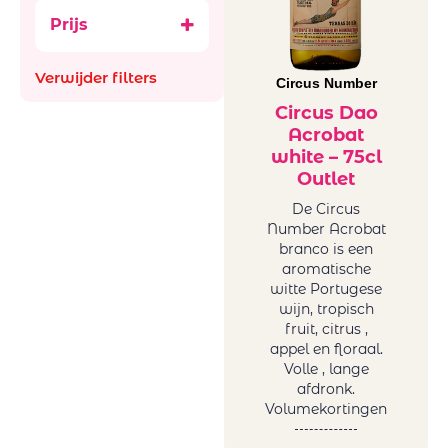
Ataraxia
Bubbels
Prijs
Aus
Ancestral (Pet-
Bachiller
Nat)
Verwijder filters
Bellevue La
Circus Number
België
Ferriere
Frankrijk
Circus Dao
Benguela cove
Acrobat
Italië
Beyond Infinty
white – 75cl
Roemenië
Outlet
Bigardo
Spanje
Bodega Alceno
De Circus
Zuid-Afrika
Number Acrobat
Bodegas
glazen en
branco is een
Bigardo
decanters
aromatische
Bodegas Jaime
Mini BBQ
witte Portugese
Bodegas
wijn, tropisch
Promoties
fruit, citrus ,
Ontanon
Wijnen
appel en floraal.
Bodegas Ostatu
Natuurwijnen
Volle , lange
Borell-Dhiel
/Bio
afdronk.
Budureasca
Volumekortingen
Orange
Cantina Girlan
Wijnen