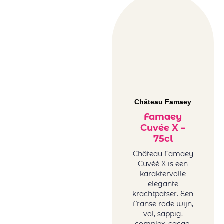
Château Famaey
Famaey
Cuvée X –
75cl
Château Famaey
Cuvéé X is een
karaktervolle
elegante
krachtpatser. Een
Franse rode wijn,
vol, sappig,
complex, cacao,