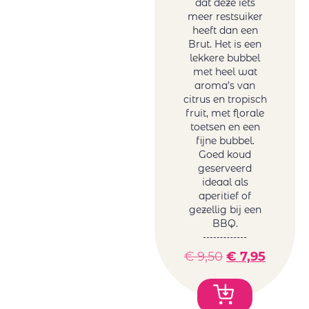
dat deze iets
Hubert
Spanje rosé
meer restsuiker
Brochard
Zuid-Afrika
heeft dan een
Juchepie
Brut. Het is een
rosé
lekkere bubbel
La Dolores
Witte wijn
met heel wat
La Tunella
Australië wit
aroma’s van
Lammershoek
België wit
citrus en tropisch
Mafi Rosso
fruit, met florale
Duitsland
toetsen en een
Maison Sauvion
wit
fijne bubbel.
Mar de Frades
Frankrijk wit
Goed koud
Mare Magnum
Griekenland
geserveerd
Maree Family
ideaal als
wit
aperitief of
Wines
Hongarije
gezellig bij een
Maria
Italië wit
BBQ.
Casanovas
Portugal wit
Mas Baux
Roemenië
€
9,50
€
7,95
Michael David
wit
Winery
Sicilië wit
Minval
Spanje wit