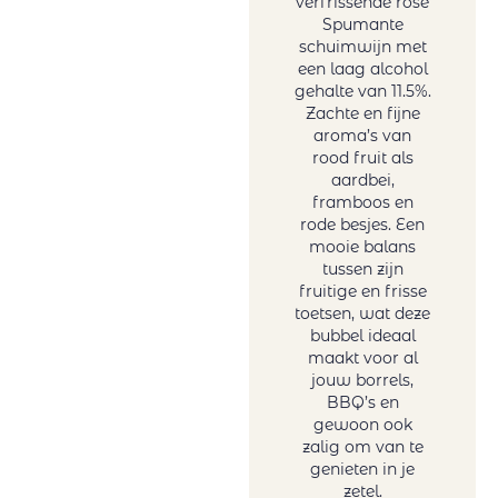
verfrissende rosé
Tanzanite by
Spumante
Melanie van der
schuimwijn met
een laag alcohol
Merwe
gehalte van 11.5%.
Tariquet
Zachte en fijne
Tornai
aroma’s van
Truter Family
rood fruit als
aardbei,
Wines
framboos en
Vergelegen
rode besjes. Een
Vigneti Del
mooie balans
Vulture
tussen zijn
fruitige en frisse
Vrede&Lust
toetsen, wat deze
Weingut Petri
bubbel ideaal
Wente
maakt voor al
jouw borrels,
BBQ’s en
gewoon ook
zalig om van te
genieten in je
zetel.