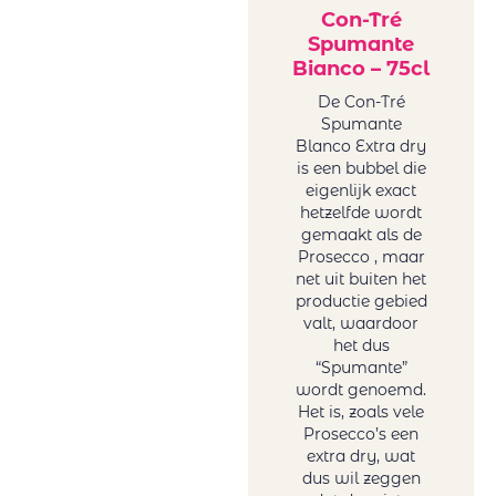
Collection of
rood
Con-Tré
Tonoles
Spumante
Sicilië rood
Centenarios
Bianco – 75cl
Spanje rood
Conde Del Pazo
Uruguay
De Con-Tré
Contarini
Spumante
rood
Blanco Extra dry
Daomaine La
USA rood
is een bubbel die
Baume
Zuid-Afrika
eigenlijk exact
Domaine La
rood
hetzelfde wordt
Baume
gemaakt als de
Rosé wijn
Prosecco , maar
Feudo Arancio
Duitsland
net uit buiten het
Franco Romane
rosé
productie gebied
Gallimard
Frankrijk
valt, waardoor
Gallimard Père
het dus
rosé
“Spumante”
& Fils
Griekenland
wordt genoemd.
Garzon
rosé
Het is, zoals vele
Genoels-Elderen
Italië rosé
Prosecco’s een
Gröhl
extra dry, wat
Roemenië
dus wil zeggen
Horgelus
rosé