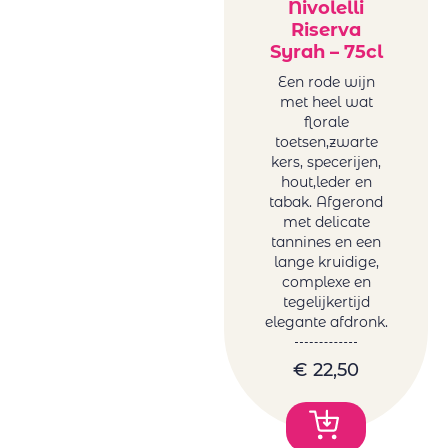
Nivolelli
Riserva
Syrah – 75cl
Een rode wijn
met heel wat
florale
toetsen,zwarte
kers, specerijen,
hout,leder en
tabak. Afgerond
met delicate
tannines en een
lange kruidige,
complexe en
tegelijkertijd
elegante afdronk.
€
22,50