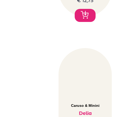
€
12,75
Caruso & Minini
Delia