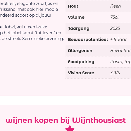
aliteit, elegante zuurtjes en
Hout
Neen
rfrissend, met ook hier mooie
ndeerd scoort op al jouw
Volume
75cl
t label, zal u een leuke
Jaargang
2025
het label komt “tot leven” en
 de streek. Een unieke ervaring.
Bewaarpotentieel
+ 5 Jaar
Allergenen
Bevat Sul
Foodpairing
Pasta, tap
Vivino Score
3.9/5
wijnen kopen bij Wijnthousiast