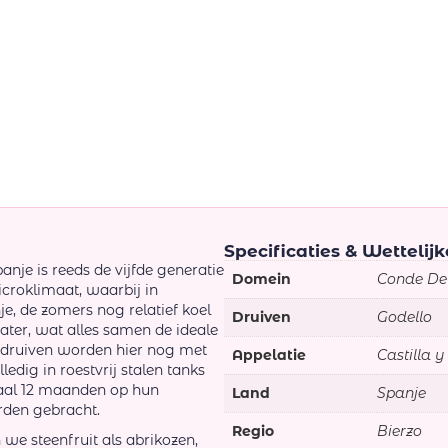
Specificaties & Wettelij
anje is reeds de vijfde generatie
Domein
Conde De
icroklimaat, waarbij in
je, de zomers nog relatief koel
Druiven
Godello
ater, wat alles samen de ideale
 druiven worden hier nog met
Appelatie
Castilla y
edig in roestvrij stalen tanks
maal 12 maanden op hun
Land
Spanje
orden gebracht.
Regio
Bierzo
n we steenfruit als abrikozen,