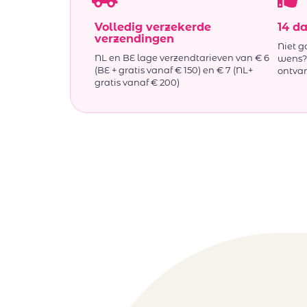
Volledig verzekerde
14 d
verzendingen
Niet g
NL en BE lage verzendtarieven van € 6
wens? 
(BE + gratis vanaf € 150) en € 7 (NL+
ontva
gratis vanaf € 200)