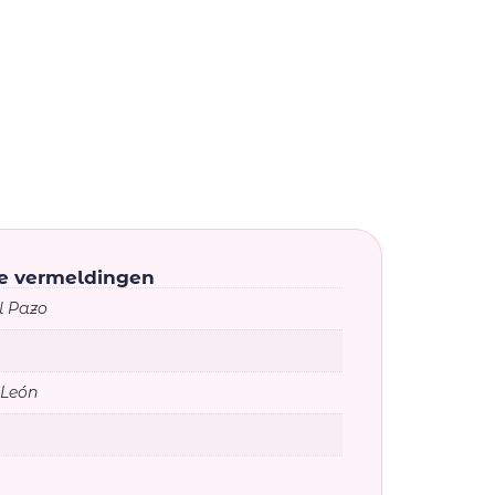
ke vermeldingen
l Pazo
 León