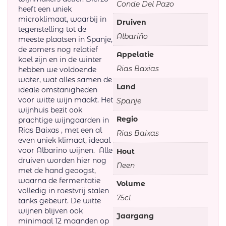
Conde Del Pazo
heeft een uniek
microklimaat, waarbij in
Druiven
tegenstelling tot de
Albariño
meeste plaatsen in Spanje,
de zomers nog relatief
Appelatie
koel zijn en in de winter
Rias Baxias
hebben we voldoende
water, wat alles samen de
Land
ideale omstanigheden
voor witte wijn maakt. Het
Spanje
wijnhuis bezit ook
Regio
prachtige wijngaarden in
Rias Baixas , met een al
Rias Baixas
even uniek klimaat, ideaal
voor Albarino wijnen. Alle
Hout
druiven worden hier nog
Neen
met de hand geoogst,
waarna de fermentatie
Volume
volledig in roestvrij stalen
75cl
tanks gebeurt. De witte
wijnen blijven ook
Jaargang
minimaal 12 maanden op