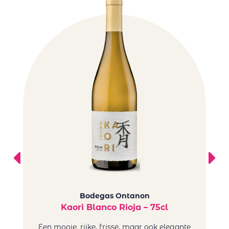
Bodegas Ontanon
Kaori Blanco Rioja – 75cl
O
Een mooie, rijke, frisse, maar ook elegante