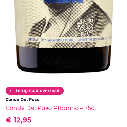
‹
Terug naar overzicht
Conde Del Pazo
Conde Del Pazo Albarino – 75cl
€
12,95