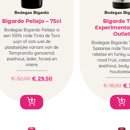
Bodegas Bigardo
Bodegas Big
Bigardo Pellejo – 75cl
Bigardo T
Experimental
Bodegas Bigardo Pellejo is
Outlet
een 100% rode Tinta de Toro
wijn of ook wel de
Bodegas Bigardo T
plaatselijke variant van de
Spaanse rode Toro
Tempranillo genoemd.
rebelse en funky wi
zoethout, leder, foraal en
rood fruit, cassi
intens
zoethout, body 
houttoets
€
32,00
€
29,50
€
18,50
€
1