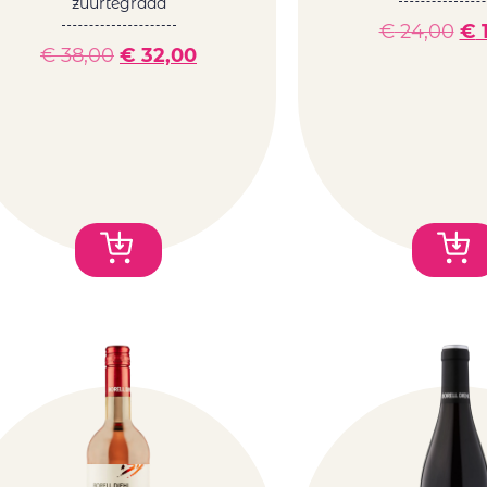
zuurtegraad
€
24,00
€
1
€
38,00
€
32,00