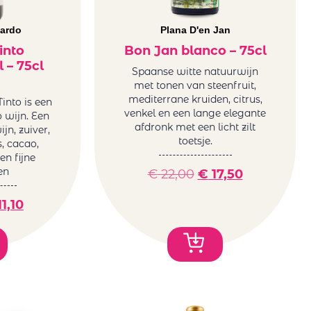
ardo
Plana D'en Jan
into
Bon Jan blanco – 75cl
 – 75cl
Spaanse witte natuurwijn
met tonen van steenfruit,
mediterrane kruiden, citrus,
into is een
venkel en een lange elegante
 wijn. Een
afdronk met een licht zilt
jn, zuiver,
toetsje.
s, cacao,
en fijne
en
€
22,00
€
17,50
1,10