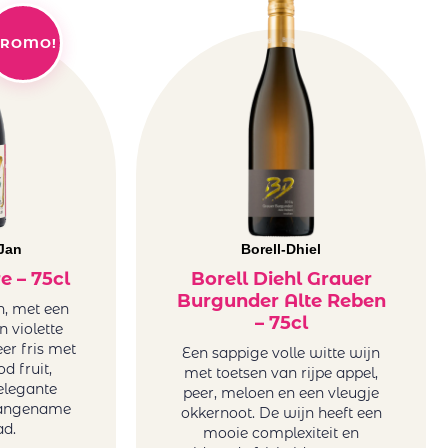
ROMO!
Jan
Borell-Dhiel
e – 75cl
Borell Diehl Grauer
Burgunder Alte Reben
n, met een
– 75cl
n violette
eer fris met
Een sappige volle witte wijn
d fruit,
met toetsen van rijpe appel,
elegante
peer, meloen en een vleugje
aangename
okkernoot. De wijn heeft een
ad.
mooie complexiteit en