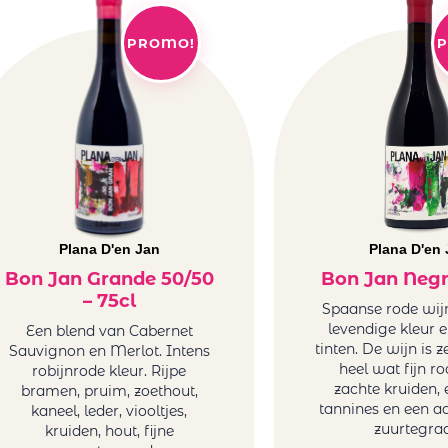
PROMO!
P
Plana D'en Jan
Plana D'en 
Bon Jan Grande 50/50
Bon Jan Negr
– 75cl
Spaanse rode wij
levendige kleur e
Een blend van Cabernet
tinten. De wijn is z
Sauvignon en Merlot. Intens
heel wat fijn roo
robijnrode kleur. Rijpe
zachte kruiden, 
bramen, pruim, zoethout,
tannines en een 
kaneel, leder, viooltjes,
zuurtegra
kruiden, hout, fijne