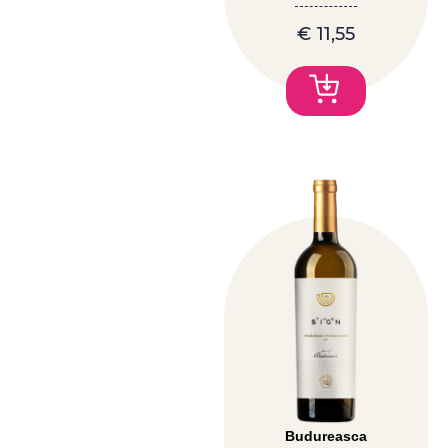
€
11,55
Budureasca