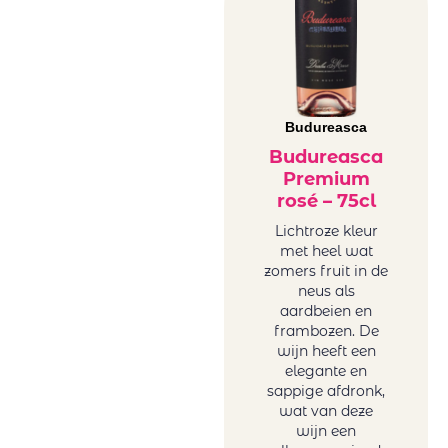
Mar de Frades
Frankrijk wit
Mare Magnum
Griekenland
Maree Family
wit
Wines
Hongarije
Maria
Italië wit
Budureasca
Casanovas
Portugal wit
Mas Baux
Budureasca
Roemenië
Premium
Michael David
wit
rosé – 75cl
Winery
Sicilië wit
Minval
Lichtroze kleur
Spanje wit
met heel wat
Miraval
Uruguay wit
zomers fruit in de
Monsieur
USA wit
neus als
Nicolas winery
Zuid-Afrika
aardbeien en
(Karamitrou)
frambozen. De
wit
wijn heeft een
Ostatu
Zoete wijn
elegante en
Oval
Onze zoete,
sappige afdronk,
PaoloLeo
charmant
wat van deze
Perelada
wijn een
drinkbare