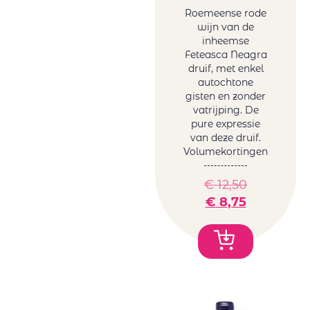
Roemeense rode
wijn van de
inheemse
Feteasca Neagra
druif, met enkel
autochtone
gisten en zonder
vatrijping. De
pure expressie
van deze druif.
Volumekortingen
€
12,50
€
8,75