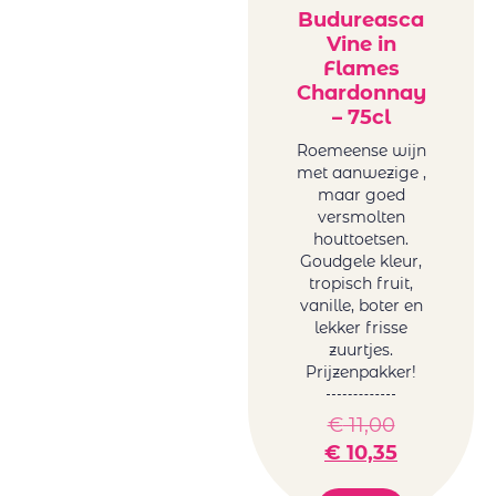
Budureasca
Vine in
Flames
Chardonnay
– 75cl
Roemeense wijn
met aanwezige ,
maar goed
versmolten
houttoetsen.
Goudgele kleur,
tropisch fruit,
vanille, boter en
lekker frisse
zuurtjes.
Prijzenpakker!
€
11,00
€
10,35