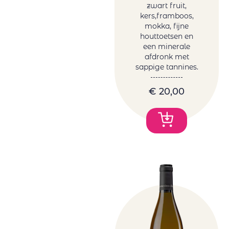
zwart fruit,
kers,framboos,
mokka, fijne
houttoetsen en
een minerale
afdronk met
sappige tannines.
€
20,00