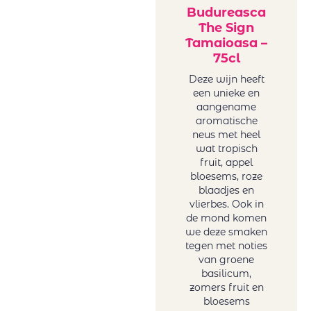
Budureasca
The Sign
Tamaioasa –
75cl
Deze wijn heeft
een unieke en
aangename
aromatische
neus met heel
wat tropisch
fruit, appel
bloesems, roze
blaadjes en
vlierbes. Ook in
de mond komen
we deze smaken
tegen met noties
van groene
basilicum,
zomers fruit en
bloesems