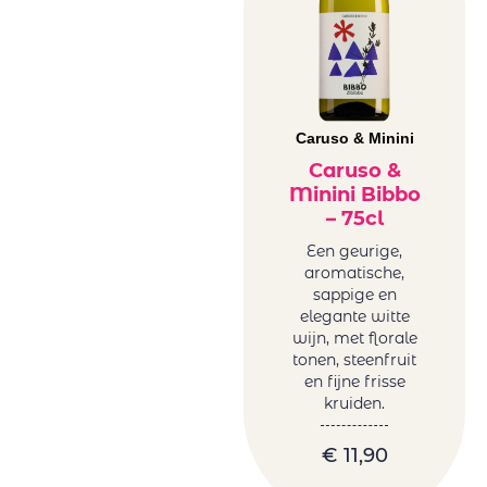
Caruso & Minini
Caruso &
Minini Bibbo
– 75cl
Een geurige,
aromatische,
sappige en
elegante witte
wijn, met florale
tonen, steenfruit
en fijne frisse
kruiden.
€
11,90