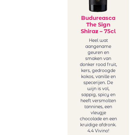
Vigneti Del
Vulture
Vrede&Lust
Budureasca
The Sign
Weingut Petri
Shiraz – 75cl
Wente
Heel wat
aangename
geuren en
smaken van
donker rood fruit,
kers, gedroogde
kokos, vanille en
specerijen. De
wijn is vol,
sappig, spicy en
heeft versmolten
tannines, een
vleugje
chocolade en een
kruidige afdronk.
4.4 Vivino!