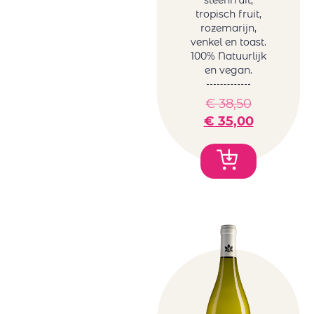
steenfruit,
tropisch fruit,
rozemarijn,
venkel en toast.
100% Natuurlijk
en vegan.
€
38,50
€
35,00