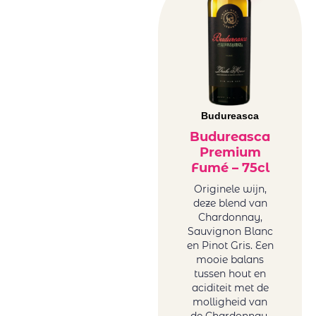
Château Des
Duitsland
Moines
rood
Château
Frankrijk
Famaey
rood
Château
Griekenland
Kefraya
rood
Château
Italië rood
Budureasca
Lafargue
Libanon
Budureasca
Cheveau
rood
Premium
Circus Number
Roemenë
Fumé – 75cl
Collection of
rood
Originele wijn,
Tonoles
Sicilië rood
deze blend van
Centenarios
Spanje rood
Chardonnay,
Conde Del Pazo
Sauvignon Blanc
Uruguay
en Pinot Gris. Een
Contarini
rood
mooie balans
Daomaine La
USA rood
tussen hout en
Baume
Zuid-Afrika
aciditeit met de
Domaine La
molligheid van
rood