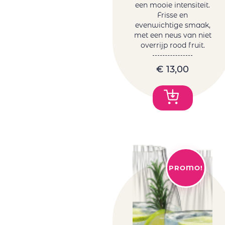
Tanzanite by
een mooie intensiteit.
Melanie van der
Frisse en
evenwichtige smaak,
Merwe
met een neus van niet
Tariquet
overrijp rood fruit.
Tornai
Truter Family
€
13,00
Wines
Vergelegen
Vigneti Del
Vulture
Vrede&Lust
Weingut Petri
Wente
PROMO!