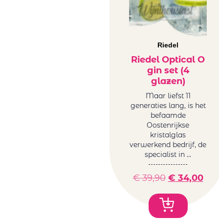
Riedel
Riedel Optical O
gin set (4
glazen)
Maar liefst 11
generaties lang, is het
befaamde
Oostenrijkse
kristalglas
verwerkend bedrijf, de
specialist in …
€
39,90
€
34,00