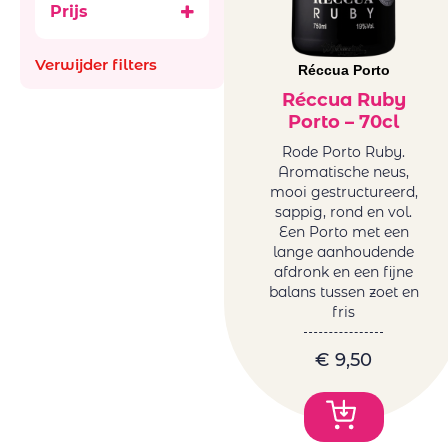
Prijs
Aus
Ancestral (Pet-
Bachiller
Nat)
Verwijder filters
Bellevue La
Réccua Porto
België
Ferriere
Frankrijk
Réccua Ruby
Benguela cove
Porto – 70cl
Italië
Beyond Infinty
Roemenië
Rode Porto Ruby.
Bigardo
Aromatische neus,
Spanje
Bodega Alceno
mooi gestructureerd,
Zuid-Afrika
sappig, rond en vol.
Bodegas
glazen en
Een Porto met een
Bigardo
decanters
lange aanhoudende
Bodegas Jaime
afdronk en een fijne
Mini BBQ
Bodegas
balans tussen zoet en
Promoties
fris
Ontanon
Wijnen
Bodegas Ostatu
Natuurwijnen
€
9,50
Borell-Dhiel
/Bio
Budureasca
Orange
Cantina Girlan
Wijnen
Cantina Riboli