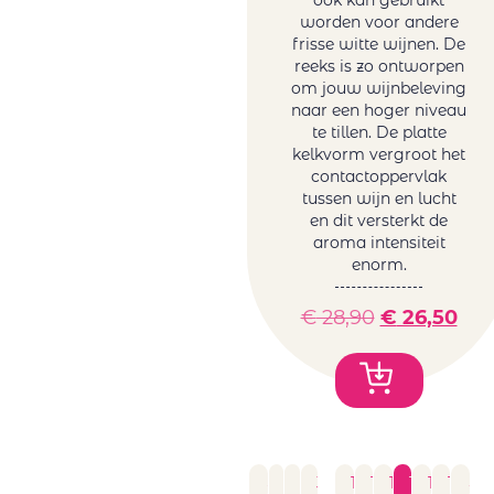
ook kan gebruikt
worden voor andere
frisse witte wijnen. De
reeks is zo ontworpen
om jouw wijnbeleving
naar een hoger niveau
te tillen. De platte
kelkvorm vergroot het
contactoppervlak
tussen wijn en lucht
en dit versterkt de
aroma intensiteit
enorm.
€
28,90
€
26,50
←
1
2
3
…
12
13
14
15
16
17
→