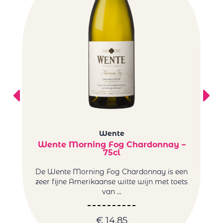
Wente
Wente Morning Fog Chardonnay –
75cl
Ee
De Wente Morning Fog Chardonnay is een
ui
zeer fijne Amerikaanse witte wijn met toets
van ...
€
14,85