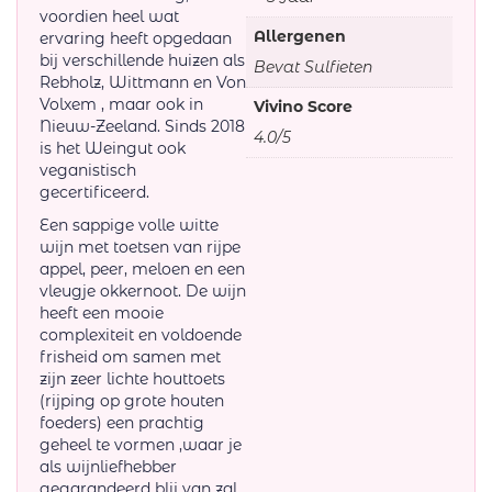
voordien heel wat
Allergenen
ervaring heeft opgedaan
bij verschillende huizen als
Bevat Sulfieten
Rebholz, Wittmann en Von
Volxem , maar ook in
Vivino Score
Nieuw-Zeeland. Sinds 2018
4.0/5
is het Weingut ook
veganistisch
gecertificeerd.
Een sappige volle witte
wijn met toetsen van rijpe
appel, peer, meloen en een
vleugje okkernoot. De wijn
heeft een mooie
complexiteit en voldoende
frisheid om samen met
zijn zeer lichte houttoets
(rijping op grote houten
foeders) een prachtig
geheel te vormen ,waar je
als wijnliefhebber
gegarandeerd blij van zal