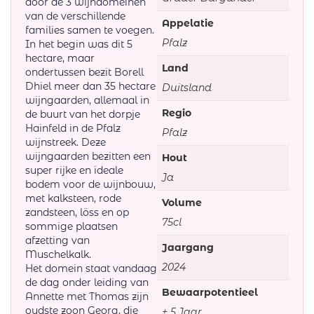
door de 3 wijndomeinen
van de verschillende
Appelatie
families samen te voegen.
Pfalz
In het begin was dit 5
hectare, maar
Land
ondertussen bezit Borell
Dhiel meer dan 35 hectare
Duitsland
wijngaarden, allemaal in
Regio
de buurt van het dorpje
Hainfeld in de Pfalz
Pfalz
wijnstreek. Deze
wijngaarden bezitten een
Hout
super rijke en ideale
Ja
bodem voor de wijnbouw,
met kalksteen, rode
Volume
zandsteen, löss en op
75cl
sommige plaatsen
afzetting van
Jaargang
Muschelkalk.
2024
Het domein staat vandaag
de dag onder leiding van
Bewaarpotentieel
Annette met Thomas zijn
oudste zoon Georg, die
+ 5 Jaar