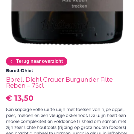
‹
Terug naar overzicht
Borell-Dhiel
Borell Diehl Grauer Burgunder Alte
Reben – 75cl
€
13,50
Een sappige volle witte wijn met toetsen van rijpe appel,
peer, meloen en een vleugje okkernoot. De wijn heeft een
mooie complexiteit en voldoende frisheid om samen met
zijn zeer lichte houttoets (rijping op grote houten foeders)
een prachtig geheel te vormen ,waar je als wijnliefhebber