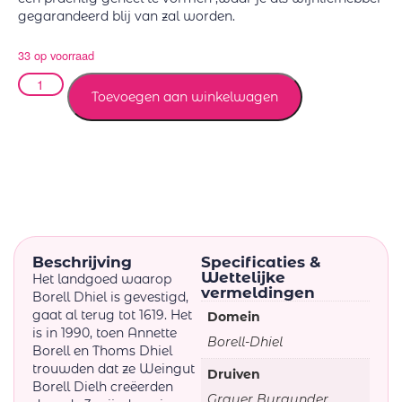
gegarandeerd blij van zal worden.
33 op voorraad
Toevoegen aan winkelwagen
Beschrijving
Specificaties &
Wettelijke
Het landgoed waarop
vermeldingen
Borell Dhiel is gevestigd,
gaat al terug tot 1619. Het
Domein
is in 1990, toen Annette
Borell-Dhiel
Borell en Thoms Dhiel
trouwden dat ze Weingut
Druiven
Borell Dielh creëerden
Grauer Burgunder