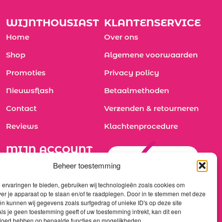
WIJNTHOUSIAST
KLANTENSERVICE
Home
Over ons
Shop
Algemene voorwaarden
Promoties
Privacy policy
Nieuwsflash
Betaalmethoden
Contact
Verzenden & retourneren
Reviews
Klachtenprocedure
MIJN ACCOUNT
Registreren
Beheer toestemming
Mijn bestellingen
ervaringen te bieden, gebruiken wij technologieën zoals cookies om
ver je apparaat op te slaan en/of te raadplegen. Door in te stemmen met deze
n kunnen wij gegevens zoals surfgedrag of unieke ID's op deze site
ls je geen toestemming geeft of uw toestemming intrekt, kan dit een
vloed hebben op bepaalde functies en mogelijkheden.