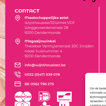
CONTACT
Maatschappelijke zetel
Wijnthousiast/S2Wines VOF
Weggevoerdenstraat 28
9200 Dendermonde
Magazijnwinkel
Theodoor Vermylenstraat 20C Inrijden
naast huisnummer 4
9200 Dendermonde
info@wijnthousiast.be
0032 (0)471 539 076
BE 0562 796 275
Om de beste 
informatie o
technologieë
verwerken. A
nadelige in