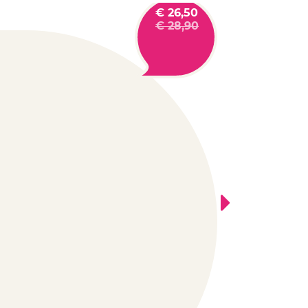
€
26,50
€
28,90