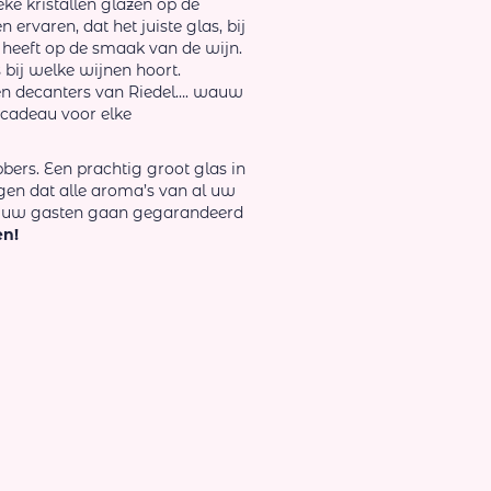
ke kristallen glazen op de
ervaren, dat het juiste glas, bij
t heeft op de smaak van de wijn.
as bij welke wijnen hoort.
len decanters van Riedel…. wauw
e cadeau voor elke
bbers. Een prachtig groot glas in
orgen dat alle aroma’s van al uw
 en uw gasten gaan gegarandeerd
en!