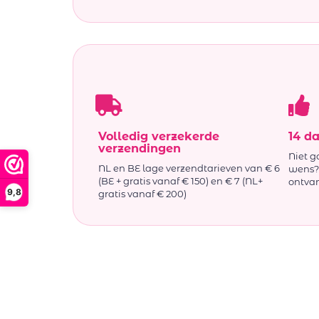
Volledig verzekerde
14 d
verzendingen
Niet g
NL en BE lage verzendtarieven van € 6
wens? 
(BE + gratis vanaf € 150) en € 7 (NL+
ontva
9,8
gratis vanaf € 200)