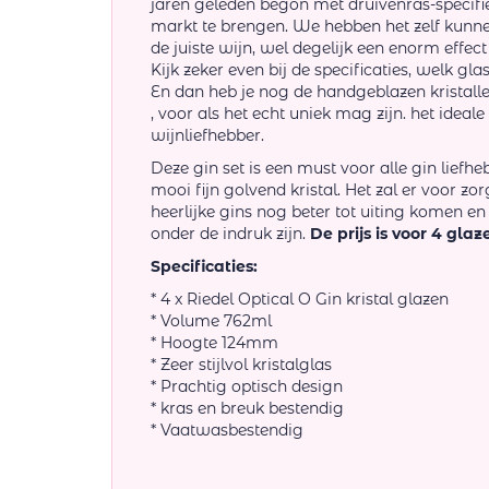
jaren geleden begon met druivenras-specifie
markt te brengen. We hebben het zelf kunnen 
de juiste wijn, wel degelijk een enorm effec
Kijk zeker even bij de specificaties, welk gl
En dan heb je nog de handgeblazen kristal
, voor als het echt uniek mag zijn. het ideal
wijnliefhebber.
Deze gin set is een must voor alle gin liefhe
mooi fijn golvend kristal. Het zal er voor z
heerlijke gins nog beter tot uiting komen
onder de indruk zijn.
De prijs is voor 4 glaz
Specificaties:
* 4 x Riedel Optical O Gin kristal glazen
* Volume 762ml
* Hoogte 124mm
* Zeer stijlvol kristalglas
* Prachtig optisch design
* kras en breuk bestendig
* Vaatwasbestendig