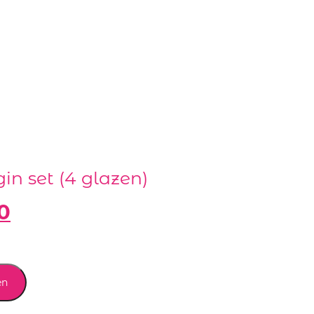
in set (4 glazen)
0
en