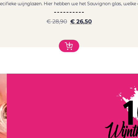
 specifieke wijnglazen. Hier hebben we het Sauvignon glas, welke o
€
28,90
€
26,50