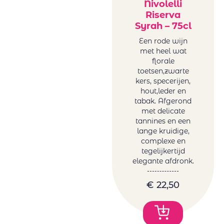
Nivolelli
Riserva
Syrah – 75cl
Een rode wijn
met heel wat
florale
toetsen,zwarte
kers, specerijen,
hout,leder en
tabak. Afgerond
met delicate
tannines en een
lange kruidige,
complexe en
tegelijkertijd
elegante afdronk.
€
22,50