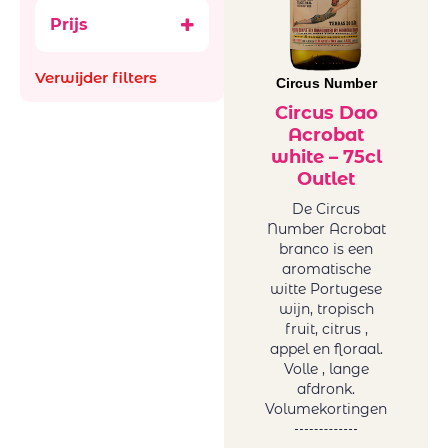
Ataraxia
Bubbels
Prijs
Aus
Ancestral (Pet-
Bachiller
Nat)
Verwijder filters
Bellevue La
Circus Number
België
Ferriere
Frankrijk
Circus Dao
Benguela cove
Acrobat
Italië
Beyond Infinty
white – 75cl
Roemenië
Outlet
Bigardo
Spanje
Bodega Alceno
De Circus
Zuid-Afrika
Number Acrobat
Bodegas
glazen en
branco is een
Bigardo
decanters
aromatische
Bodegas Jaime
Mini BBQ
witte Portugese
Bodegas
wijn, tropisch
Promoties
fruit, citrus ,
Ontanon
Wijnen
appel en floraal.
Bodegas Ostatu
Natuurwijnen
Volle , lange
Borell-Dhiel
/Bio
afdronk.
Budureasca
Volumekortingen
Orange
Cantina Girlan
Wijnen