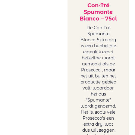
Collection of
rood
Con-Tré
Tonoles
Spumante
Sicilië rood
Centenarios
Bianco – 75cl
Spanje rood
Conde Del Pazo
Uruguay
De Con-Tré
Contarini
Spumante
rood
Blanco Extra dry
Daomaine La
USA rood
is een bubbel die
Baume
Zuid-Afrika
eigenlijk exact
Domaine La
rood
hetzelfde wordt
Baume
gemaakt als de
Rosé wijn
Prosecco , maar
Feudo Arancio
Duitsland
net uit buiten het
Franco Romane
rosé
productie gebied
Gallimard
Frankrijk
valt, waardoor
Gallimard Père
het dus
rosé
“Spumante”
& Fils
Griekenland
wordt genoemd.
Garzon
rosé
Het is, zoals vele
Genoels-Elderen
Italië rosé
Prosecco’s een
Gröhl
extra dry, wat
Roemenië
dus wil zeggen
Horgelus
rosé