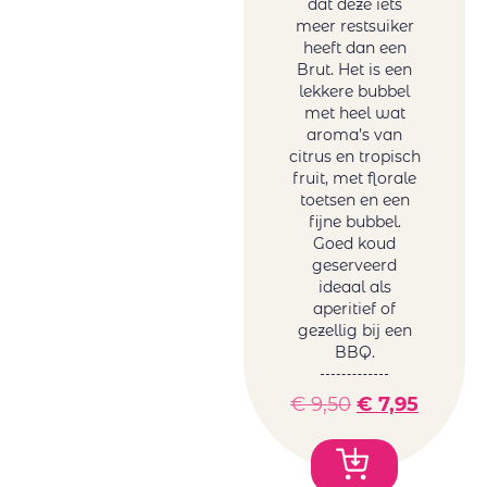
dat deze iets
Hubert
Spanje rosé
meer restsuiker
Brochard
Zuid-Afrika
heeft dan een
Juchepie
Brut. Het is een
rosé
lekkere bubbel
La Dolores
Witte wijn
met heel wat
La Tunella
Australië wit
aroma’s van
Lammershoek
België wit
citrus en tropisch
Mafi Rosso
fruit, met florale
Duitsland
toetsen en een
Maison Sauvion
wit
fijne bubbel.
Mar de Frades
Frankrijk wit
Goed koud
Mare Magnum
Griekenland
geserveerd
Maree Family
ideaal als
wit
aperitief of
Wines
Hongarije
gezellig bij een
Maria
Italië wit
BBQ.
Casanovas
Portugal wit
Mas Baux
Roemenië
€
9,50
€
7,95
Michael David
wit
Winery
Sicilië wit
Minval
Spanje wit