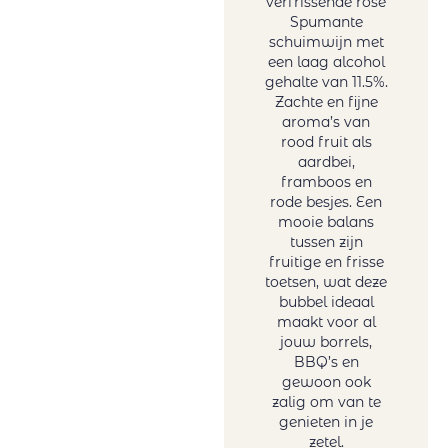
verfrissende rosé
Tanzanite by
Spumante
Melanie van der
schuimwijn met
een laag alcohol
Merwe
gehalte van 11.5%.
Tariquet
Zachte en fijne
Tornai
aroma’s van
Truter Family
rood fruit als
aardbei,
Wines
framboos en
Vergelegen
rode besjes. Een
Vigneti Del
mooie balans
Vulture
tussen zijn
fruitige en frisse
Vrede&Lust
toetsen, wat deze
Weingut Petri
bubbel ideaal
Wente
maakt voor al
jouw borrels,
BBQ’s en
gewoon ook
zalig om van te
genieten in je
zetel.