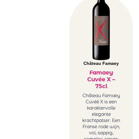
Château Famaey
Famaey
Cuvée X –
75cl
Château Famaey
Cuvéé X is een
karaktervolle
elegante
krachtpatser. Een
Franse rode wijn,
vol, sappig,
complex, cacao,