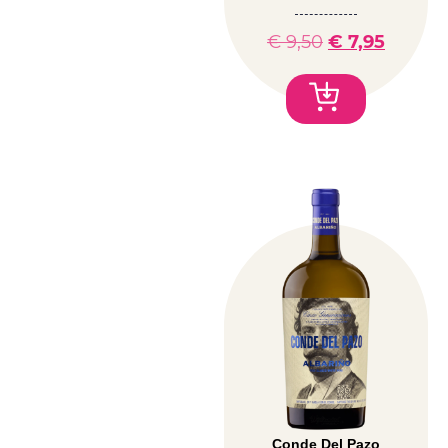
€
9,50
€
7,95
Conde Del Pazo