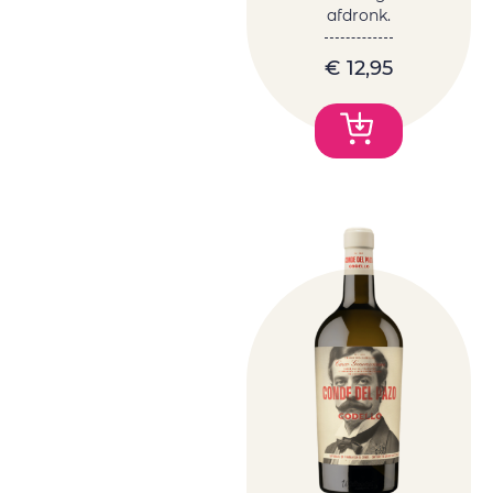
afdronk.
€
12,95