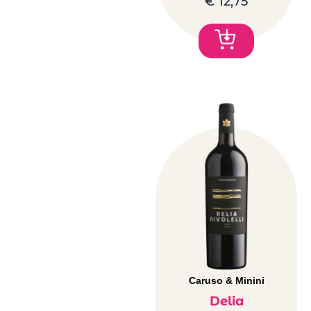
€
12,75
Caruso & Minini
Delia