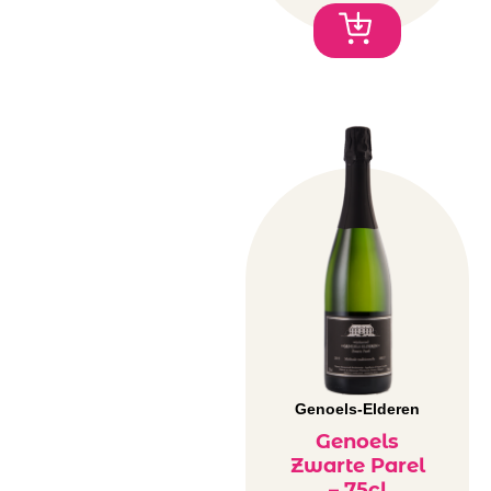
Weingut Petri
Wente
Genoels-Elderen
Genoels
Zwarte Parel
– 75cl