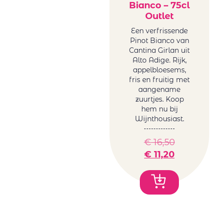
Bianco – 75cl
Outlet
Een verfrissende
Pinot Bianco van
Cantina Girlan uit
Alto Adige. Rijk,
appelbloesems,
fris en fruitig met
aangename
zuurtjes. Koop
hem nu bij
Wijnthousiast.
€
16,50
€
11,20