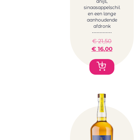
anijs,
sinaasappelschil
en een lange
aanhoudende
afdronk
€
21,50
€
16,00