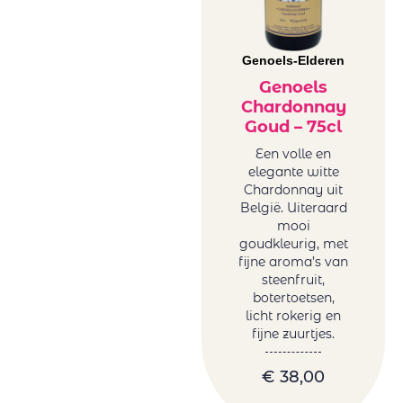
Ponte Villoni
Raices Ibericas
Réccua
Genoels-Elderen
Rezabal
Genoels
Chardonnay
Sartori Di
Goud – 75cl
Verona
Sotero Pintado
Een volle en
elegante witte
Tanzanite by
Chardonnay uit
Melanie van der
België. Uiteraard
Merwe
mooi
Tariquet
goudkleurig, met
fijne aroma’s van
Tornai
steenfruit,
Truter Family
botertoetsen,
Wines
licht rokerig en
Vergelegen
fijne zuurtjes.
Vigneti Del
€
38,00
Vulture
Vrede&Lust