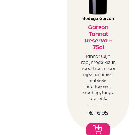
Famaey
rood
Château
Griekenland
Kefraya
Bodega Garzon
rood
Château
Garzon
Italië rood
Tannat
Lafargue
Libanon
Reserva –
Cheveau
rood
75cl
Circus Number
Roemenë
Collection of
Tannat wijn,
rood
robijnrode kleur,
Tonoles
Sicilië rood
rood fruit, mooi
Centenarios
Spanje rood
rijpe tannines ,
Conde Del Pazo
subtiele
Uruguay
Contarini
houttoetsen,
rood
krachtig, lange
Daomaine La
USA rood
afdronk.
Baume
Zuid-Afrika
Domaine La
rood
€
16,95
Baume
Rosé wijn
Feudo Arancio
Duitsland
Franco Romane
rosé