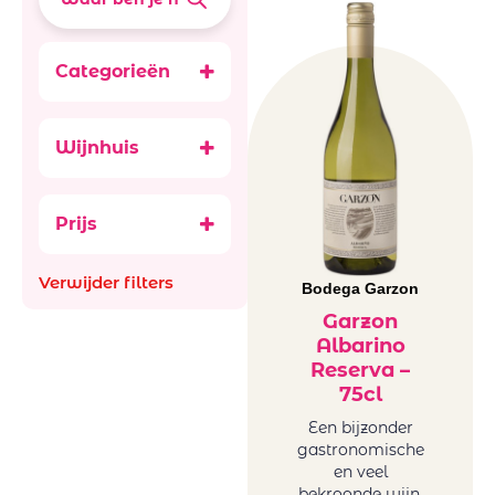
Categorieën
Accessoires
Alcoholvrij 0.0
Wijnhuis
Aperitief,
Arbeidsgenot
digestief & Sterke
Ataraxia
Bubbels
Prijs
Aus
Ancestral (Pet-
Bachiller
Nat)
Verwijder filters
Bellevue La
Bodega Garzon
België
Ferriere
Frankrijk
Garzon
Benguela cove
Albarino
Italië
Beyond Infinty
Reserva –
Roemenië
75cl
Bigardo
Spanje
Bodega Alceno
Een bijzonder
Zuid-Afrika
gastronomische
Bodegas
glazen en
en veel
Bigardo
decanters
bekroonde wijn.