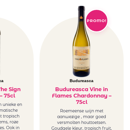
PROMO!
ca
Budureasca
he Sign
Budureasca Vine in
– 75cl
Flames Chardonnay –
75cl
n unieke en
matische
Roemeense wijn met
t tropisch
aanwezige , maar goed
sems, roze
versmolten houttoetsen.
es. Ook in
Goudgele kleur, tropisch fruit,