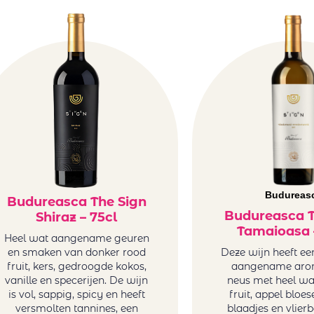
Budureas
Budureasca The Sign
Budureasca T
Shiraz – 75cl
Tamaioasa 
Heel wat aangename geuren
en smaken van donker rood
Deze wijn heeft ee
fruit, kers, gedroogde kokos,
aangename aro
vanille en specerijen. De wijn
neus met heel wa
is vol, sappig, spicy en heeft
fruit, appel bloe
versmolten tannines, een
blaadjes en vlierb