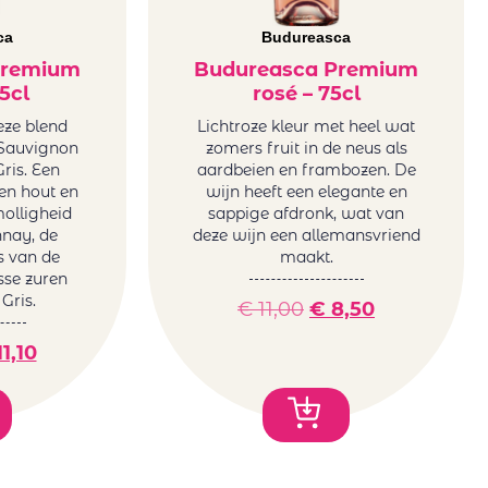
ca
Budureasca
Premium
Budureasca Premium
5cl
rosé – 75cl
eze blend
Lichtroze kleur met heel wat
Sauvignon
zomers fruit in de neus als
ris. Een
aardbeien en frambozen. De
en hout en
wijn heeft een elegante en
molligheid
sappige afdronk, wat van
nay, de
deze wijn een allemansvriend
us van de
maakt.
sse zuren
Gris.
€
11,00
€
8,50
1,10