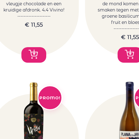
vleugje chocolade en een
de mond komen
kruidige afdronk. 4.4 Vivino!
smaken tegen met 
groene basilicu
fruit en blo
€
11,55
€
11,55
PROMO!
P