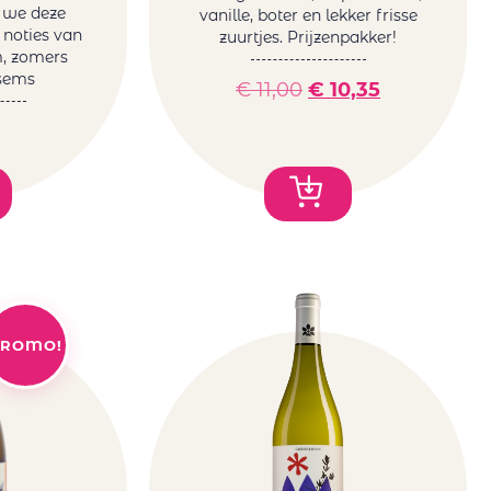
 we deze
vanille, boter en lekker frisse
noties van
zuurtjes. Prijzenpakker!
m, zomers
esems
€
11,00
€
10,35
ROMO!