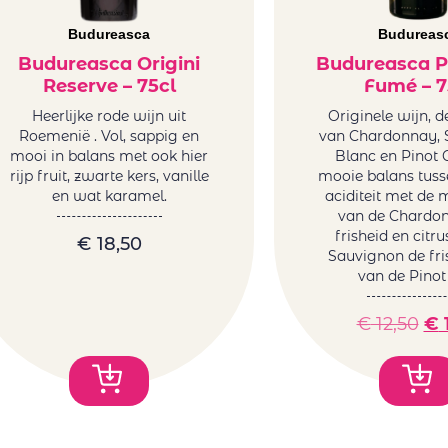
Budureasca
Budureas
Budureasca Origini
Budureasca 
Reserve – 75cl
Fumé – 7
Heerlijke rode wijn uit
Originele wijn, d
Roemenië . Vol, sappig en
van Chardonnay, 
mooi in balans met ook hier
Blanc en Pinot G
rijp fruit, zwarte kers, vanille
mooie balans tuss
en wat karamel.
aciditeit met de 
van de Chardon
frisheid en citr
€
18,50
Sauvignon de fri
van de Pinot 
€
12,50
€
1