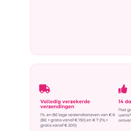
Volledig verzekerde
14 d
verzendingen
Niet g
NL en BE lage verzendtarieven van € 6
wens? 
(BE + gratis vanaf € 150) en € 7 (NL+
ontva
gratis vanaf € 200)