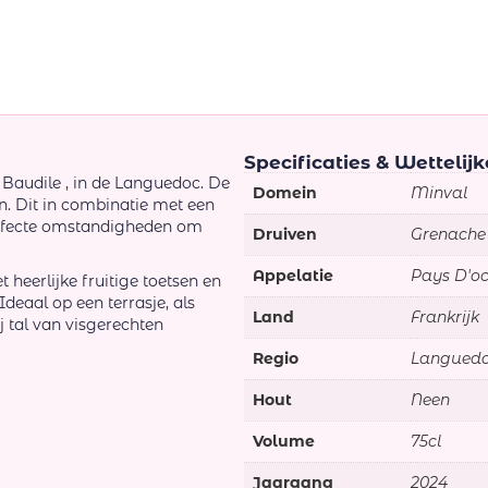
Specificaties & Wettelij
Baudile , in de Languedoc. De
Domein
Minval
en. Dit in combinatie met een
rfecte omstandigheden om
Druiven
Grenache
Appelatie
Pays D'o
t heerlijke fruitige toetsen en
deaal op een terrasje, als
Land
Frankrijk
ij tal van visgerechten
Regio
Languedo
Hout
Neen
Volume
75cl
Jaargang
2024