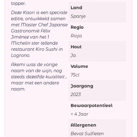
topper.
Land
Deze Kaori is een speciale
Spanje
editie, ontwikkeld samen
met Master Chef Japanse
Regio
Gastronomië Félix
Rioja
Jiménez van het 1
Michelin ster tellende
Hout
restaurant Kiro Sushi in
Logrono.
Ja
Akemi was de vorige
Volume
naam van de wijn, nog
75cl
steeds dezelfde kwaliteit ,
maar met een andere
Jaargang
naam.
2023
Bewaarpotentieel
+ 4 Jaar
Allergenen
Bevat Sulfieten