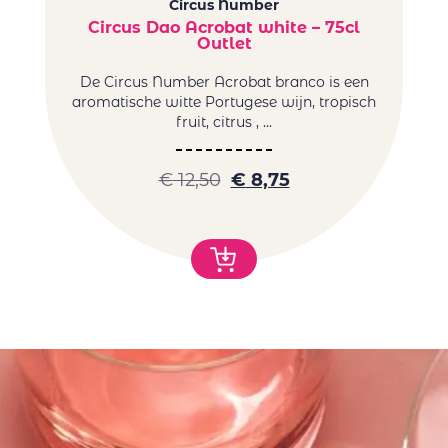
Circus Number
Circus Dao Acrobat white – 75cl
Outlet
E
De Circus Number Acrobat branco is een
aromatische witte Portugese wijn, tropisch
fruit, citrus , ...
€
12,50
€
8,75