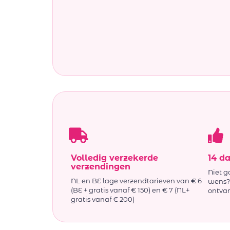
Volledig verzekerde
14 d
verzendingen
Niet g
NL en BE lage verzendtarieven van € 6
wens? 
(BE + gratis vanaf € 150) en € 7 (NL+
ontva
gratis vanaf € 200)