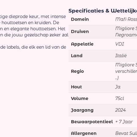
Specificaties & Wettelij
tige dieprode keur, met intense
Domein
Mafi Ros
e houttoetsen en kruiden. De
Migliore S
den en elegante houttoetsen. Het
Druiven
 en die jouw gezelschap zeker zal
Negroama
Appelatie
VDI
de labels, die elk een lid van de
Land
Italië
Migliore 
Regio
verschille
..)
Hout
Ja
Volume
75cl
Jaargang
2024
Bewaarpotentieel
+ 7 Jaar
Allergenen
Bevat Sul