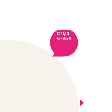
€
11,10
€
18,50