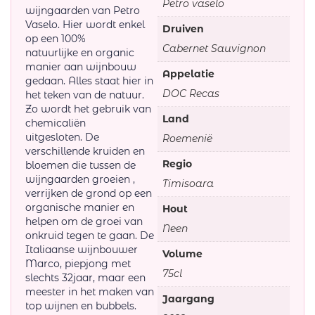
Petro vaselo
wijngaarden van Petro
Vaselo. Hier wordt enkel
Druiven
op een 100%
Cabernet Sauvignon
natuurlijke en organic
manier aan wijnbouw
Appelatie
gedaan. Alles staat hier in
DOC Recas
het teken van de natuur.
Zo wordt het gebruik van
Land
chemicaliën
uitgesloten. De
Roemenië
verschillende kruiden en
Regio
bloemen die tussen de
wijngaarden groeien ,
Timisoara
verrijken de grond op een
organische manier en
Hout
helpen om de groei van
Neen
onkruid tegen te gaan. De
Italiaanse wijnbouwer
Volume
Marco, piepjong met
75cl
slechts 32jaar, maar een
meester in het maken van
Jaargang
top wijnen en bubbels.