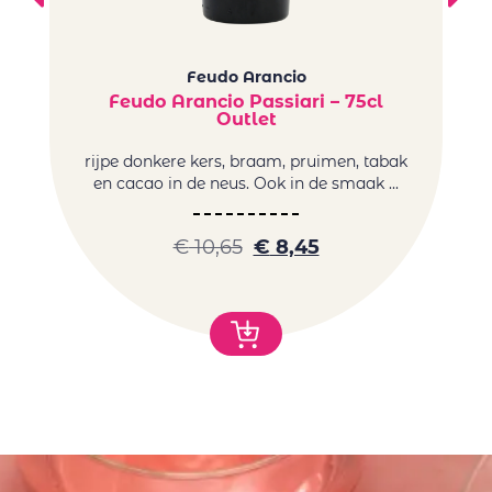
Feudo Arancio
Feudo Arancio Passiari – 75cl
Outlet
Ar
rijpe donkere kers, braam, pruimen, tabak
en cacao in de neus. Ook in de smaak ...
€
10,65
€
8,45