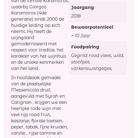
van de familie Karamitros,
waarbij Giorgos
Jaargang
Karamitros (4de
2018
generatie) sinds 2000 de
huidige leiding op zich
Bewaarpotentieel
neemt. Hij heeft de
+ 10 Jaar
wijngaard
gemoderniseerd met
Foodpairing
respect voor traditie, het
Gegrild rood vlees, wild,
karakter van het wijnhuis
stoofpot,
en de unieke kenmerken
van het land .
varkenswangetjes,
In hoofdzaak gemaakt
van de plaatselijke
Messenicola druif,
aangevuld met Syrah en
Carignan , krijgen we een
heerlijke rode wijn met
veel rijp rood fruit,
kastanje, florale toetsen,
peper, tabak, fijne kruiden,
vanille , rijpe tannine en