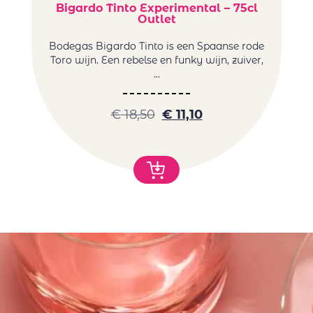
Bigardo Tinto Experimental – 75cl
Outlet
Bodegas Bigardo Tinto is een Spaanse rode
Ro
Toro wijn. Een rebelse en funky wijn, zuiver,
...
€
18,50
€
11,10