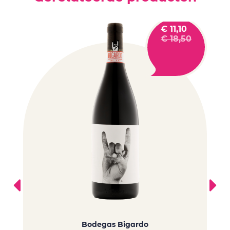
€
11,10
€
18,50
Bodegas Bigardo