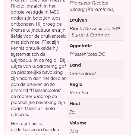
Monsieur Nicolas
Nikola, die zich in het
winery (Karamitrou)
dorpje vestigde in 1455,
nadat zijn bataljon was
Druiven
ontbonden. Hij droeg de
Black Messenicola 70%
Franse wijncultuur en zijn
, Syrah & Carignan
liefde voor de druiventeelt
met zich mee. Met zijn
Appelatie
kennis ontwikkelde hij
systematisch de
Messenicola DO
wijnbouw in de regio . Bij
Land
wijze van waardering gaf
de plaatselijke bevolking
Griekenland
zijn naam aan het dorp en
aan de druiven en zo
Regio
onstond “Messenicolas” ,
Karditsa
de manier waarop de
plaatselijke bevolking zijn
Hout
naam Messie Nikola
Ja
uitsprak.
Volume
Het wijnhuis is
ondertussen in handen
75cl