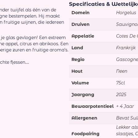
Specificaties & Wettelij
er twijfel als één van de
Domein
Horgelus
gne bestempelen. Hij maakt
n fruitige wijnen, die iedereen
Druiven
Sauvigno
Appelatie
Cotes De
 je glas gevlogen! Een extreem
ne appel, citrus en abrikoos. Een
Land
Frankrijk
rige zuren en fruitige aroma’s.
Regio
Gascogn
chte flessen….
Hout
Neen
Volume
75cl
Jaargang
2025
Bewaarpotentieel
+ 4 Jaar
Allergenen
Bevat Sul
Lekker als
Foodpairing
slaatjes, 