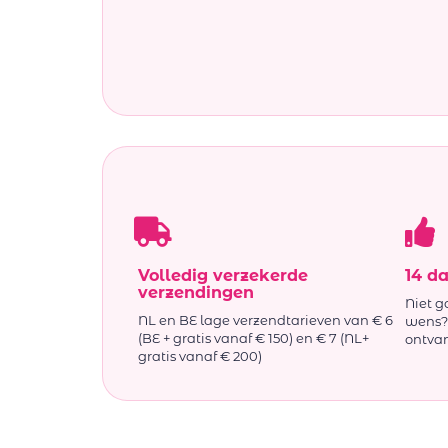
Volledig verzekerde
14 d
verzendingen
Niet g
NL en BE lage verzendtarieven van € 6
wens? 
(BE + gratis vanaf € 150) en € 7 (NL+
ontva
gratis vanaf € 200)