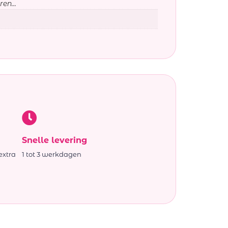
en...
Snelle levering
extra
1 tot 3 werkdagen