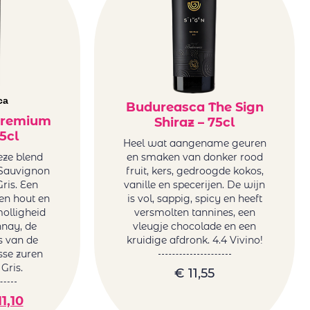
ca
Budureasca The Sign
Premium
Shiraz – 75cl
5cl
Heel wat aangename geuren
eze blend
en smaken van donker rood
Sauvignon
fruit, kers, gedroogde kokos,
ris. Een
vanille en specerijen. De wijn
en hout en
is vol, sappig, spicy en heeft
molligheid
versmolten tannines, een
nay, de
vleugje chocolade en een
us van de
kruidige afdronk. 4.4 Vivino!
sse zuren
Gris.
€
11,55
1,10