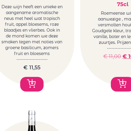
75cl
Deze wijn heeft een unieke en
aangename aromatische
Roemeense wi
neus met heel wat tropisch
aanwezige , ma
fruit, appel bloesems, roze
versmolten hout
blaadjes en vlierbes. Ook in
Goudgele kleur, tro
de mond komen we deze
vanille, boter en le
smaken tegen met noties van
zuurtjes. Prijze
groene basilicum, zomers
fruit en bloesems
€
11,00
€
1
€
11,55