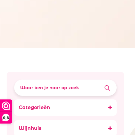
Categorieën
Promoties
9,8
Wijnen
Wijnhuis
Natuurwijnen /Bio