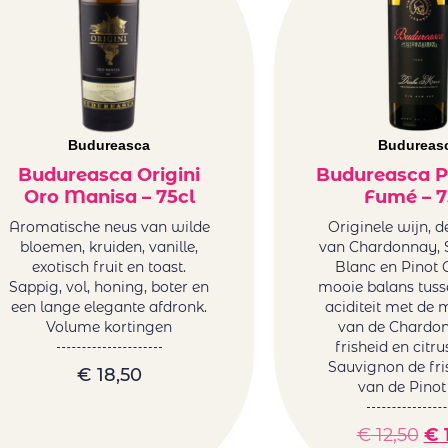
Budureasca
Budureas
Budureasca Origini
Budureasca 
Oro Manisa – 75cl
Fumé – 7
Aromatische neus van wilde
Originele wijn, d
bloemen, kruiden, vanille,
van Chardonnay, 
exotisch fruit en toast.
Blanc en Pinot G
Sappig, vol, honing, boter en
mooie balans tuss
een lange elegante afdronk.
aciditeit met de 
Volume kortingen
van de Chardon
frisheid en citr
Sauvignon de fri
€
18,50
van de Pinot 
€
12,50
€
1