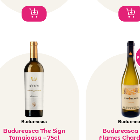
P
Budureasca
Budureas
Budureasca The Sign
Budureasca 
Tamaioasa – 75cl
Flames Chard