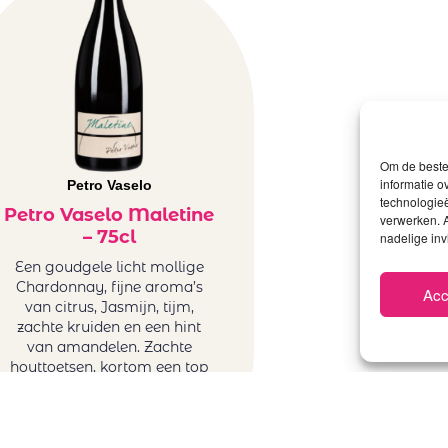
Om de beste 
informatie o
Petro Vaselo
technologieë
Petro Vaselo Maletine
verwerken. A
– 75cl
nadelige in
Een goudgele licht mollige
Chardonnay, fijne aroma’s
Acc
van citrus, Jasmijn, tijm,
zachte kruiden en een hint
van amandelen. Zachte
houttoetsen, kortom een top
Chardonnay.
€
24,00