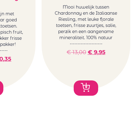
Mooi huwelijk tussen
Chardonnay en de Italiaanse
jn met
Riesling, met leuke florale
ar goed
toetsen, frisse zuurtjes, salie,
toetsen.
perzik en een aangename
pisch fruit,
mineraliteit. 100% natuur
kker frisse
npakker!
€
13,00
€
9,95
0,35