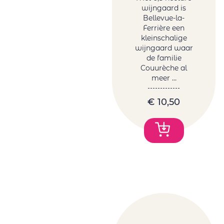
wijngaard is
Bellevue-la-
Ferrière een
kleinschalige
wijngaard waar
de familie
Couurèche al
meer …
€
10,50