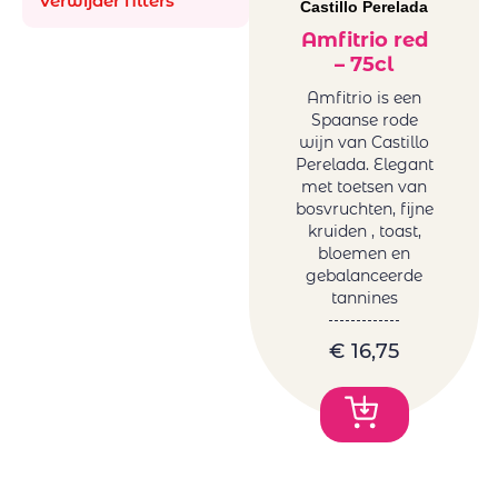
Verwijder filters
Bellevue La
Castillo Perelada
Orange
Ferriere
Wijnen
Amfitrio red
Benguela cove
– 75cl
Frankrijk
Beyond Infinty
orange
Amfitrio is een
Bigardo
Spaanse rode
Roemenië
Bodega Alceno
wijn van Castillo
orange
Perelada. Elegant
Bodegas
Spanje
met toetsen van
Bigardo
orange
bosvruchten, fijne
Bodegas
kruiden , toast,
Rode wijn
Ontanon
bloemen en
Argentinië
gebalanceerde
Bodegas Ostatu
Duitsland
tannines
Borell-Dhiel
rood
Budureasca
Frankrijk
€
16,75
Cantina Girlan
rood
Cantina Riboli
Griekenland
Caruso & Minini
rood
Castillo
Italië rood
Perelada
Libanon