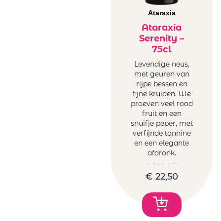
Ataraxia
Ataraxia
Serenity –
75cl
Levendige neus,
met geuren van
rijpe bessen en
fijne kruiden. We
proeven veel rood
fruit en een
snuifje peper, met
verfijnde tannine
en een elegante
afdronk.
€
22,50