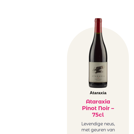
Rezabal
Sartori Di
Verona
Sotero Pintado
Tariquet
Tornai
Truter Family
Wines
Vergelegen
Vigneti Del
Vulture
Vrede&Lust
Weingut Petri
Ataraxia
Wente
Ataraxia
Pinot Noir –
75cl
Levendige neus,
met geuren van