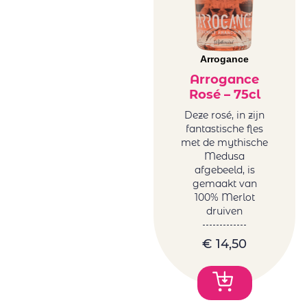
Maria
Sicilië wit
Casanovas
Spanje wit
Mas Baux
Uruguay wit
Michael David
Arrogance
USA wit
Winery
Arrogance
Zuid-Afrika
Minval
Rosé – 75cl
wit
Miraval
Zoete wijn
Deze rosé, in zijn
Monsieur
fantastische fles
Onze zoete,
met de mythische
Nicolas winery
charmant
Medusa
(Karamitrou)
drinkbare
afgebeeld, is
Ostatu
toppertjes!
gemaakt van
PaoloLeo
100% Merlot
druiven
Perelada
Petro vaselo
€
14,50
Pio Cesare
Plana D'en Jan
Ponte Villoni
Raices Ibericas