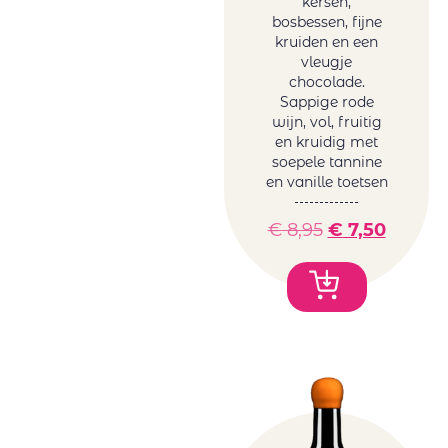
kersen,
bosbessen, fijne
kruiden en een
vleugje
chocolade.
Sappige rode
wijn, vol, fruitig
en kruidig met
soepele tannine
en vanille toetsen
€
8,95
€
7,50