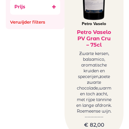
Ataraxia
Bubbels
Prijs
Aus
Ancestral (Pet-
Bachiller
Nat)
Verwijder filters
Bellevue La
Petro Vaselo
België
Ferriere
Frankrijk
Petro Vaselo
Benguela cove
PV Gran Cru
Italië
Beyond Infinty
– 75cl
Roemenië
Bigardo
Spanje
Zwarte kersen,
Bodega Alceno
balsamico,
Zuid-Afrika
aromatische
Bodegas
glazen en
kruiden en
Bigardo
decanters
specerijen,zoete
Bodegas Jaime
Mini BBQ
zwarte
Bodegas
chocolade,warm
Promoties
en toch zacht,
Ontanon
Wijnen
met rijpe tannine
Bodegas Ostatu
Natuurwijnen
en lange afdronk.
Borell-Dhiel
/Bio
Roemeense wijn.
Budureasca
Orange
Cantina Girlan
€
82,00
Wijnen