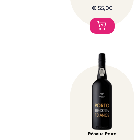
€
55,00
Réccua Porto