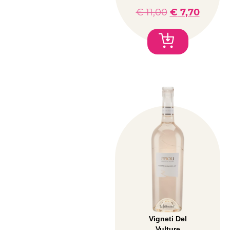
€
11,00
€
7,70
Vigneti Del
Vulture