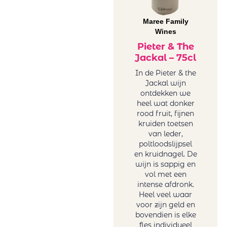
Tanzanite by
Melanie van der
Maree Family
Wines
Merwe
Tariquet
Pieter & The
Jackal – 75cl
Tornai
Truter Family
In de Pieter & the
Wines
Jackal wijn
ontdekken we
Vergelegen
heel wat donker
Vigneti Del
rood fruit, fijnen
Vulture
kruiden toetsen
Vrede&Lust
van leder,
poltloodslijpsel
Weingut Petri
en kruidnagel. De
Wente
wijn is sappig en
vol met een
intense afdronk.
Heel veel waar
voor zijn geld en
bovendien is elke
fles individueel