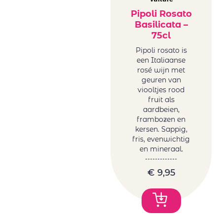
Pipoli Rosato
Basilicata –
75cl
Pipoli rosato is
een Italiaanse
rosé wijn met
geuren van
viooltjes rood
fruit als
aardbeien,
frambozen en
kersen. Sappig,
fris, evenwichtig
en mineraal.
€
9,95