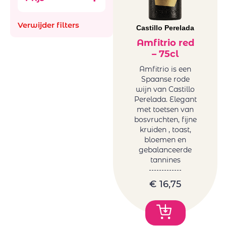
Aus
Ancestral (Pet-
Bachiller
Nat)
Verwijder filters
Bellevue La
Castillo Perelada
België
Ferriere
Frankrijk
Amfitrio red
Benguela cove
– 75cl
Italië
Beyond Infinty
Roemenië
Amfitrio is een
Bigardo
Spaanse rode
Spanje
Bodega Alceno
wijn van Castillo
Zuid-Afrika
Perelada. Elegant
Bodegas
glazen en
met toetsen van
Bigardo
decanters
bosvruchten, fijne
Bodegas Jaime
kruiden , toast,
Mini BBQ
Bodegas
bloemen en
Promoties
gebalanceerde
Ontanon
Wijnen
tannines
Bodegas Ostatu
Natuurwijnen
Borell-Dhiel
/Bio
€
16,75
Budureasca
Orange
Cantina Girlan
Wijnen
Cantina Riboli
Frankrijk