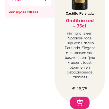
Aus
Ancestral (Pet-
Bachiller
Nat)
Verwijder filters
Bellevue La
Castillo Perelada
België
Ferriere
Frankrijk
Amfitrio red
Benguela cove
– 75cl
Italië
Beyond Infinty
Roemenië
Amfitrio is een
Bigardo
Spaanse rode
Spanje
Bodega Alceno
wijn van Castillo
Zuid-Afrika
Perelada. Elegant
Bodegas
glazen en
met toetsen van
Bigardo
decanters
bosvruchten, fijne
Bodegas Jaime
kruiden , toast,
Mini BBQ
Bodegas
bloemen en
Promoties
gebalanceerde
Ontanon
Wijnen
tannines
Bodegas Ostatu
Natuurwijnen
Borell-Dhiel
/Bio
€
16,75
Budureasca
Orange
Cantina Girlan
Wijnen
Cantina Riboli
Frankrijk