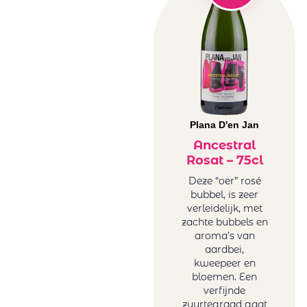
Brochard
Zuid-Afrika
Juchepie
rosé
La Dolores
Witte wijn
La Tunella
Australië wit
Lammershoek
België wit
Mafi Rosso
Duitsland
Maison Sauvion
wit
Mar de Frades
Plana D'en Jan
Frankrijk wit
Mare Magnum
Ancestral
Griekenland
Rosat – 75cl
Maree Family
wit
Wines
Hongarije
Deze “oer” rosé
Maria
bubbel, is zeer
Italië wit
verleidelijk, met
Casanovas
Portugal wit
zachte bubbels en
Mas Baux
Roemenië
aroma’s van
Michael David
wit
aardbei,
Winery
kweepeer en
Sicilië wit
bloemen. Een
Minval
Spanje wit
verfijnde
Miraval
Uruguay wit
zuurtegraad gaat