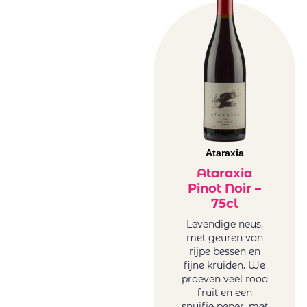
Ataraxia
Ataraxia
Pinot Noir –
75cl
Levendige neus,
met geuren van
rijpe bessen en
fijne kruiden. We
proeven veel rood
fruit en een
snuifje peper, met