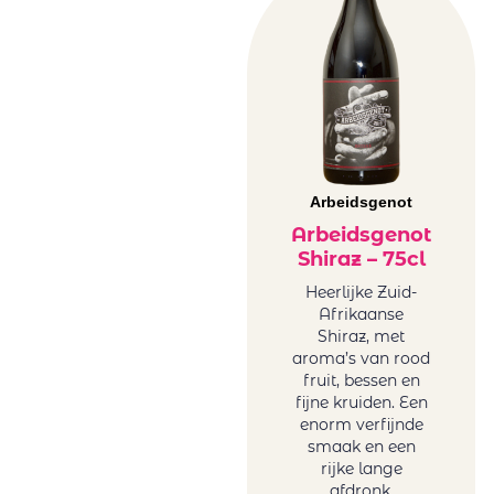
Melanie van der
Merwe
Tariquet
Tornai
Truter Family
Wines
Vergelegen
Arbeidsgenot
Vigneti Del
Arbeidsgenot
Vulture
Shiraz – 75cl
Vrede&Lust
Weingut Petri
Heerlijke Zuid-
Afrikaanse
Wente
Shiraz, met
aroma’s van rood
fruit, bessen en
fijne kruiden. Een
enorm verfijnde
smaak en een
rijke lange
afdronk.