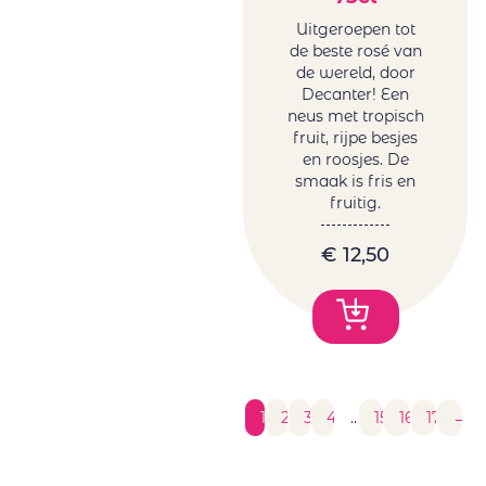
Uitgeroepen tot
de beste rosé van
de wereld, door
Decanter! Een
neus met tropisch
fruit, rijpe besjes
en roosjes. De
smaak is fris en
fruitig.
€
12,50
1
2
3
4
…
15
16
17
→