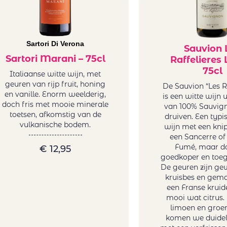
Sartori Di Verona
Sauvion 
Sartori Marani – 75cl
Raffelieres 
75cl
Italiaanse witte wijn, met
geuren van rijp fruit, honing
De Sauvion “Les Ra
en vanille. Enorm weelderig,
is een witte wijn u
doch fris met mooie minerale
van 100% Sauvig
toetsen, afkomstig van de
druiven. Een typi
vulkanische bodem.
wijn met een kni
een Sancerre of 
Fumé, maar da
€
12,95
goedkoper en toeg
De geuren zijn ge
kruisbes en gema
een Franse kruid
mooi wat citrus. 
limoen en groe
komen we duideli