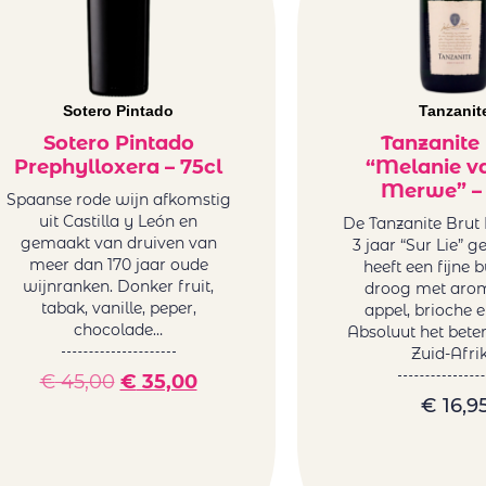
Sotero Pintado
Tanzanit
Sotero Pintado
Tanzanite
Prephylloxera – 75cl
“Melanie v
Merwe” – 
Spaanse rode wijn afkomstig
uit Castilla y León en
De Tanzanite Brut
gemaakt van druiven van
3 jaar “Sur Lie” g
meer dan 170 jaar oude
heeft een fijne b
wijnranken. Donker fruit,
droog met arom
tabak, vanille, peper,
appel, brioche e
chocolade…
Absoluut het beter
Zuid-Afri
€
45,00
€
35,00
€
16,9