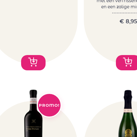
met een verfrisse
en een zalige min
€
8,95
PROMO!