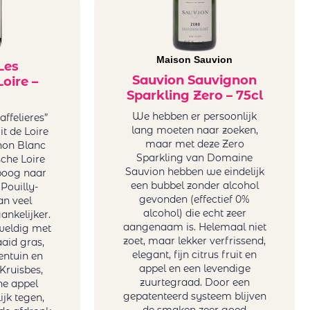
Maison Sauvion
Les
Sauvion Sauvignon
Loire –
Sparkling Zero – 75cl
We hebben er persoonlijk
ffelieres”
lang moeten naar zoeken,
it de Loire
maar met deze Zero
non Blanc
Sparkling van Domaine
sche Loire
Sauvion hebben we eindelijk
poog naar
een bubbel zonder alcohol
Pouilly-
gevonden (effectief 0%
n veel
alcohol) die echt zeer
ankelijker.
aangenaam is. Helemaal niet
weldig met
zoet, maar lekker verfrissend,
aid gras,
elegant, fijn citrus fruit en
entuin en
appel en een levendige
Kruisbes,
zuurtegraad. Door een
ne appel
gepatenteerd systeem blijven
jk tegen,