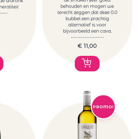
de smaken zeer goed
nde afdronk
behouden en mogen we
eraliteit
terecht zeggen dat deze 0.0
bubbel een prachtig
alternatief is voor
bijvoorbeeld een cava.
€
11,00
PROMO!