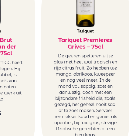
e
Tariquet
 Brut
Tariquet Premieres
an der
Grives – 75cl
75cl
De geuren spetteren uit je
glas met heel wat tropisch en
 MCC heeft
rijp citrus fruit. Zo hebben we
elegen. Hij
mango, abrikoos, kweepeer
ubbel, is
en nog veel meer. In de
a’s van
mond vol, sappig, zoet en
n noten.
aanwezig, doch met een
e werk uit
bijzondere frisheid die, zoals
ka
gezegd, het geheel nooit saai
of te zoet maken. Serveer
5
hem lekker koud en geniet als
aperitief, bij foie gras, stevige
Aziatische gerechten of een
bleu kaas.