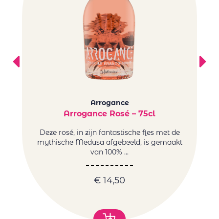
Arrogance
Arrogance Rosé – 75cl
Deze rosé, in zijn fantastische fles met de
De
mythische Medusa afgebeeld, is gemaakt
r
van 100% ...
€
14,50