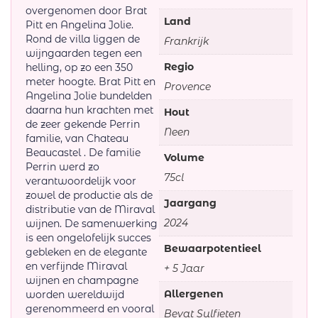
overgenomen door Brat
Land
Pitt en Angelina Jolie.
Rond de villa liggen de
Frankrijk
wijngaarden tegen een
Regio
helling, op zo een 350
meter hoogte. Brat Pitt en
Provence
Angelina Jolie bundelden
daarna hun krachten met
Hout
de zeer gekende Perrin
Neen
familie, van Chateau
Beaucastel . De familie
Volume
Perrin werd zo
75cl
verantwoordelijk voor
zowel de productie als de
Jaargang
distributie van de Miraval
2024
wijnen. De samenwerking
is een ongelofelijk succes
Bewaarpotentieel
gebleken en de elegante
en verfijnde Miraval
+ 5 Jaar
wijnen en champagne
Allergenen
worden wereldwijd
gerenommeerd en vooral
Bevat Sulfieten