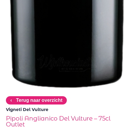
‹
Terug naar overzicht
Vigneti Del Vulture
Pipoli Anglianico Del Vulture – 75cl
Outlet