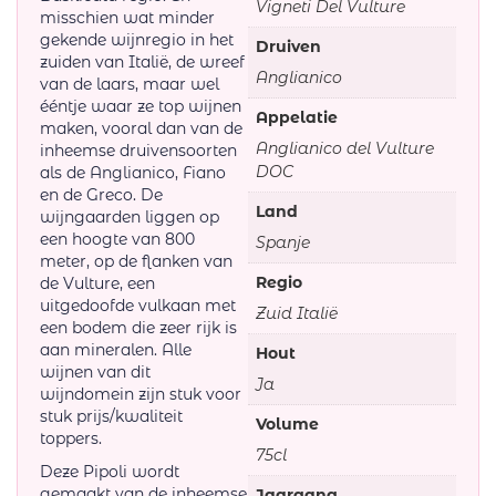
Vigneti Del Vulture
misschien wat minder
gekende wijnregio in het
Druiven
zuiden van Italië, de wreef
Anglianico
van de laars, maar wel
ééntje waar ze top wijnen
Appelatie
maken, vooral dan van de
Anglianico del Vulture
inheemse druivensoorten
DOC
als de Anglianico, Fiano
en de Greco. De
Land
wijngaarden liggen op
een hoogte van 800
Spanje
meter, op de flanken van
Regio
de Vulture, een
uitgedoofde vulkaan met
Zuid Italië
een bodem die zeer rijk is
aan mineralen. Alle
Hout
wijnen van dit
Ja
wijndomein zijn stuk voor
stuk prijs/kwaliteit
Volume
toppers.
75cl
Deze Pipoli wordt
gemaakt van de inheemse
Jaargang