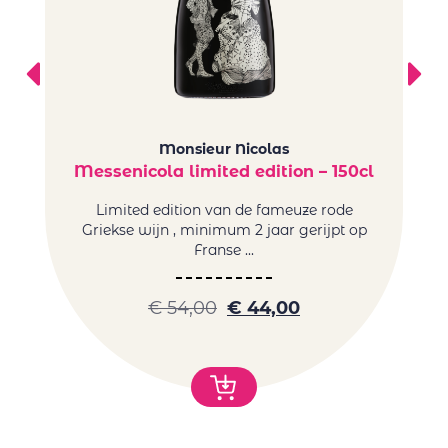
Monsieur Nicolas
Messenicola limited edition – 150cl
Limited edition van de fameuze rode
De
Griekse wijn , minimum 2 jaar gerijpt op
zi
Franse ...
€
54,00
€
44,00