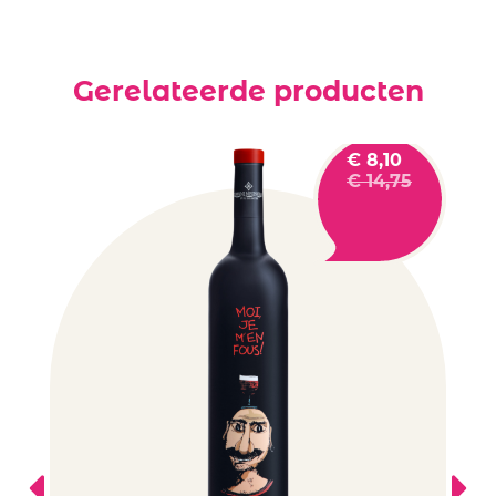
Gerelateerde producten
€
8,10
€
14,75