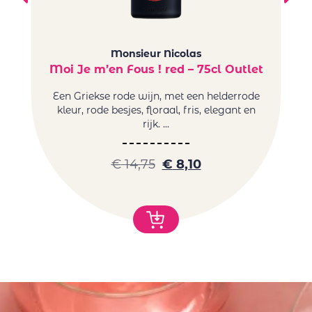
Monsieur Nicolas
Moi Je m’en Fous ! red – 75cl Outlet
Een Griekse rode wijn, met een helderrode
E
kleur, rode besjes, floraal, fris, elegant en
ro
rijk. ...
€
14,75
€
8,10