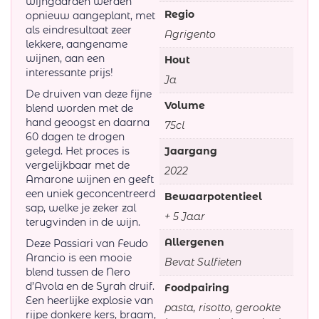
wijngaarden werden
Regio
opnieuw aangeplant, met
als eindresultaat zeer
Agrigento
lekkere, aangename
wijnen, aan een
Hout
interessante prijs!
Ja
De druiven van deze fijne
Volume
blend worden met de
hand geoogst en daarna
75cl
60 dagen te drogen
gelegd. Het proces is
Jaargang
vergelijkbaar met de
2022
Amarone wijnen en geeft
een uniek geconcentreerd
Bewaarpotentieel
sap, welke je zeker zal
+ 5 Jaar
terugvinden in de wijn.
Allergenen
Deze Passiari van Feudo
Arancio is een mooie
Bevat Sulfieten
blend tussen de Nero
d’Avola en de Syrah druif.
Foodpairing
Een heerlijke explosie van
pasta, risotto, gerookte
rijpe donkere kers, braam,