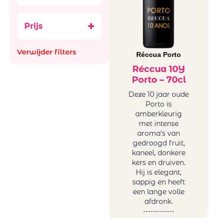
Réccua
Prijs
Verwijder filters
Réccua Porto
Réccua 10Y
Porto – 70cl
Deze 10 jaar oude
Porto is
amberkleurig
met intense
aroma’s van
gedroogd fruit,
kaneel, donkere
kers en druiven.
Hij is elegant,
sappig en heeft
een lange volle
afdronk.