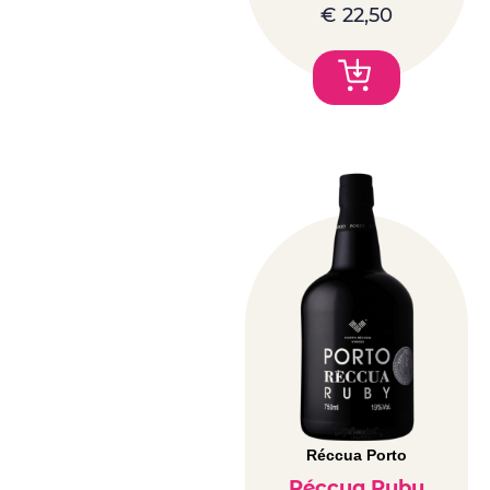
€
22,50
Réccua Porto
Réccua Ruby