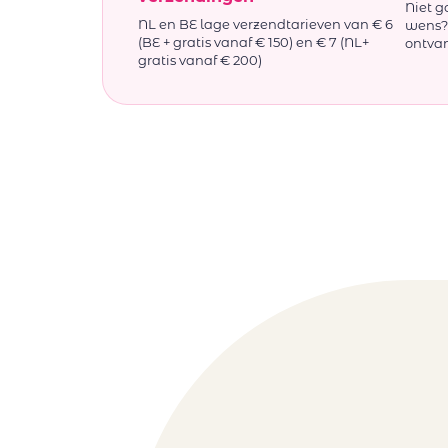
Niet g
NL en BE lage verzendtarieven van € 6
wens? 
(BE + gratis vanaf € 150) en € 7 (NL+
ontva
gratis vanaf € 200)