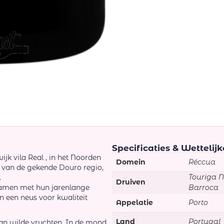
Specificaties & Wettelij
jk vila Real , in het Noorden
Domein
Réccua
e van de gekende Douro regio,
Touriga N
.
Druiven
samen met hun jarenlange
Barroca
 een neus voor kwaliteit
Appelatie
Porto
Land
Portugal
an wilde vruchten. In de mond