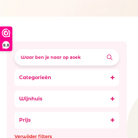
9,8
Categorieën
Promoties
Wijnen
Wijnhuis
Rosé wijn
Miraval
Frankrijk rosé
Prijs
Verwijder filters