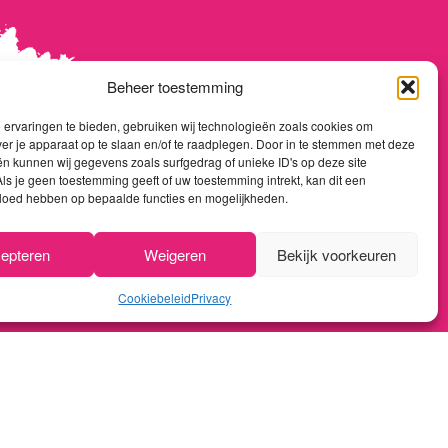
Beheer toestemming
ervaringen te bieden, gebruiken wij technologieën zoals cookies om
ver je apparaat op te slaan en/of te raadplegen. Door in te stemmen met deze
n kunnen wij gegevens zoals surfgedrag of unieke ID's op deze site
ls je geen toestemming geeft of uw toestemming intrekt, kan dit een
vloed hebben op bepaalde functies en mogelijkheden.
WIJNTHOUSIAST
KLANTENSERVICE
epteren
Weigeren
Bekijk voorkeuren
Home
Over ons
Cookiebeleid
Privacy
Shop
Algemene voorwaarden
Promoties
Privacy policy
Nieuwsflash
Betaalmethoden
Contact
Verzenden & retourneren
Reviews
Klachtenprocedure