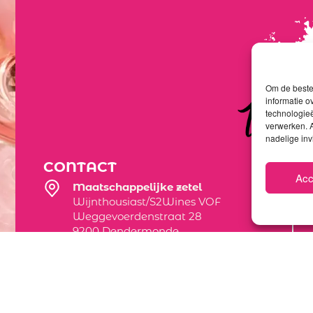
Om de beste 
informatie o
technologieë
verwerken. A
nadelige in
CONTACT
Acc
Maatschappelijke zetel
Wijnthousiast/S2Wines VOF
Weggevoerdenstraat 28
9200 Dendermonde
Magazijnwinkel
Theodoor Vermylenstraat 20C Inrijden
naast huisnummer 4
9200 Dendermonde