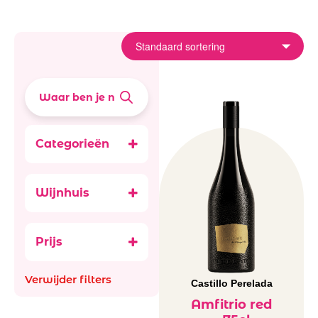
Categorieën
Wijnen
Rode wijn
Wijnhuis
Spanje rood
Castillo
Witte wijn
Perelada
Spanje wit
Prijs
Perelada
Verwijder filters
Castillo Perelada
Amfitrio red