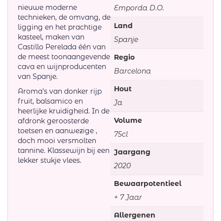
nieuwe moderne
Emporda D.O.
technieken, de omvang, de
Land
ligging en het prachtige
kasteel, maken van
Spanje
Castillo Perelada één van
de meest toonaangevende
Regio
cava en wijnproducenten
Barcelona
van Spanje.
Hout
Aroma’s van donker rijp
fruit, balsamico en
Ja
heerlijke kruidigheid. In de
Volume
afdronk geroosterde
toetsen en aanwezige ,
75cl
doch mooi versmolten
tannine. Klassewijn bij een
Jaargang
lekker stukje vlees.
2020
Bewaarpotentieel
+ 7 Jaar
Allergenen