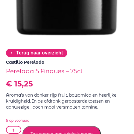
‹
Terug naar overzicht
Castillo Perelada
Perelada 5 Finques – 75cl
€
15,25
Aroma’s van donker rijp fruit, balsamico en heerlijke
kruidigheid. In de afdronk geroosterde toetsen en
aanwezige , doch mooi versmolten tannine.
5 op voorraad