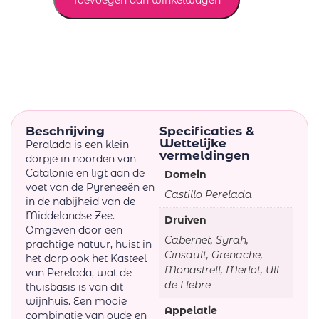
Toevoegen aan winkelwagen
Beschrijving
Specificaties &
Wettelijke
Peralada is een klein
vermeldingen
dorpje in noorden van
Catalonië en ligt aan de
Domein
voet van de Pyreneeën en
Castillo Perelada
in de nabijheid van de
Middelandse Zee.
Druiven
Omgeven door een
Cabernet, Syrah,
prachtige natuur, huist in
Cinsault, Grenache,
het dorp ook het Kasteel
Monastrell, Merlot, Ull
van Perelada, wat de
de Llebre
thuisbasis is van dit
wijnhuis. Een mooie
Appelatie
combinatie van oude en