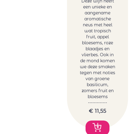
Deze wijn heeft
een unieke en
aangename
aromatische
neus met heel
wat tropisch
fruit, appel
bloesems, roze
blaadjes en
vlierbes. Ook in
de mond komen
we deze smaken
tegen met noties
van groene
basilicum,
zomers fruit en
bloesems
€
11,55