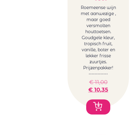
Roemeense wijn
met aanwezige ,
maar goed
versmolten
houttoetsen.
Goudgele kleur,
tropisch fruit,
vanille, boter en
lekker frisse
zuurtjes.
Prijzenpakker!
€
11,00
€
10,35