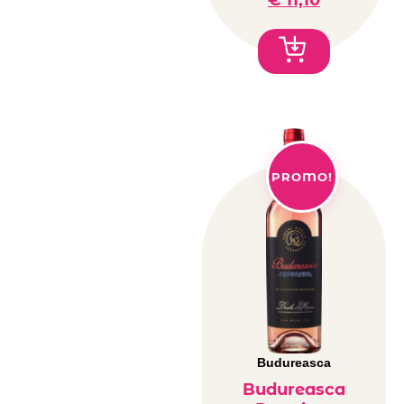
€
11,10
PROMO!
Budureasca
Budureasca