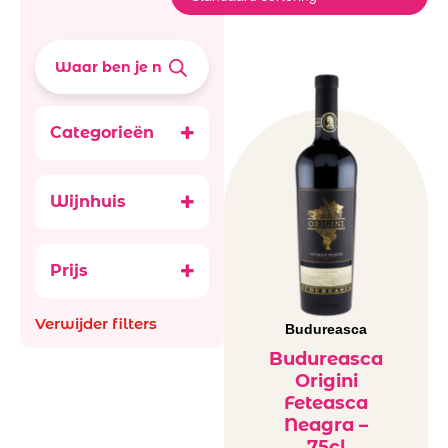
Categorieën
Promoties
Wijnen
Wijnhuis
Rode wijn
Budureasca
Roemenë
rood
Prijs
Rosé wijn
Roemenië
Verwijder filters
Budureasca
rosé
Witte wijn
Budureasca
Origini
Roemenië
Feteasca
wit
Neagra –
75cl