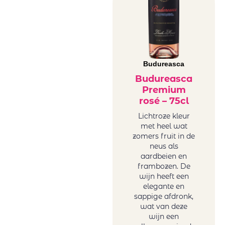
Mar de Frades
Frankrijk wit
Mare Magnum
Griekenland
Maree Family
wit
Wines
Hongarije
Maria
Italië wit
Budureasca
Casanovas
Portugal wit
Mas Baux
Budureasca
Roemenië
Premium
Michael David
wit
rosé – 75cl
Winery
Sicilië wit
Minval
Lichtroze kleur
Spanje wit
met heel wat
Miraval
Uruguay wit
zomers fruit in de
Monsieur
USA wit
neus als
Nicolas winery
Zuid-Afrika
aardbeien en
(Karamitrou)
frambozen. De
wit
wijn heeft een
Ostatu
Zoete wijn
elegante en
Oval
Onze zoete,
sappige afdronk,
PaoloLeo
charmant
wat van deze
Perelada
wijn een
drinkbare