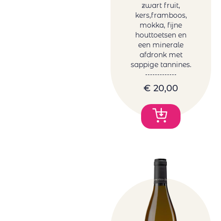
zwart fruit,
kers,framboos,
mokka, fijne
houttoetsen en
een minerale
afdronk met
sappige tannines.
€
20,00