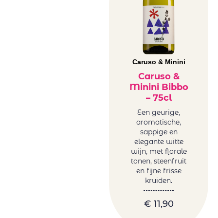
Caruso & Minini
Caruso &
Minini Bibbo
– 75cl
Een geurige,
aromatische,
sappige en
elegante witte
wijn, met florale
tonen, steenfruit
en fijne frisse
kruiden.
€
11,90