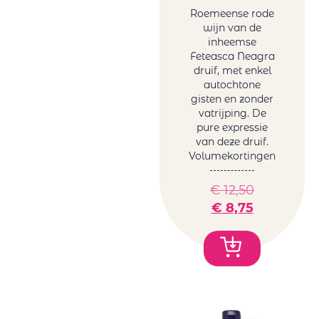
Roemeense rode
wijn van de
inheemse
Feteasca Neagra
druif, met enkel
autochtone
gisten en zonder
vatrijping. De
pure expressie
van deze druif.
Volumekortingen
€
12,50
€
8,75