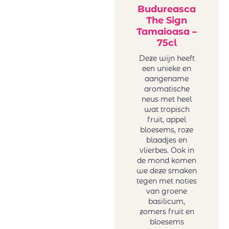
Budureasca
The Sign
Tamaioasa –
75cl
Deze wijn heeft
een unieke en
aangename
aromatische
neus met heel
wat tropisch
fruit, appel
bloesems, roze
blaadjes en
vlierbes. Ook in
de mond komen
we deze smaken
tegen met noties
van groene
basilicum,
zomers fruit en
bloesems