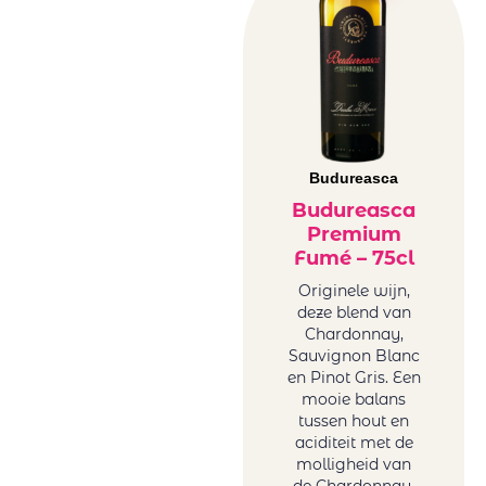
Château Des
Duitsland
Moines
rood
Château
Frankrijk
Famaey
rood
Château
Griekenland
Kefraya
rood
Château
Italië rood
Budureasca
Lafargue
Libanon
Budureasca
Cheveau
rood
Premium
Circus Number
Roemenë
Fumé – 75cl
Collection of
rood
Originele wijn,
Tonoles
Sicilië rood
deze blend van
Centenarios
Spanje rood
Chardonnay,
Conde Del Pazo
Sauvignon Blanc
Uruguay
en Pinot Gris. Een
Contarini
rood
mooie balans
Daomaine La
USA rood
tussen hout en
Baume
Zuid-Afrika
aciditeit met de
Domaine La
molligheid van
rood