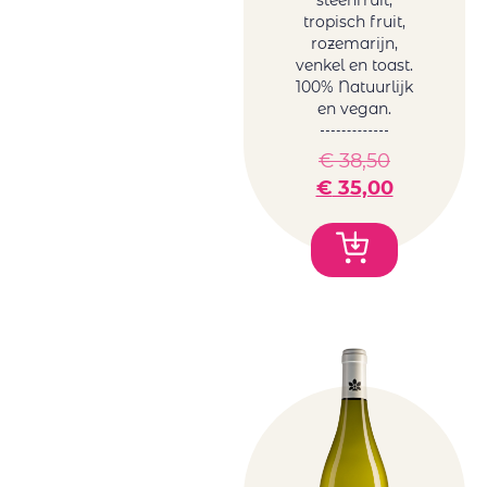
steenfruit,
tropisch fruit,
rozemarijn,
venkel en toast.
100% Natuurlijk
en vegan.
€
38,50
€
35,00