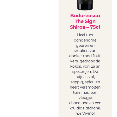
Vigneti Del
Vulture
Vrede&Lust
Budureasca
The Sign
Weingut Petri
Shiraz – 75cl
Wente
Heel wat
aangename
geuren en
smaken van
donker rood fruit,
kers, gedroogde
kokos, vanille en
specerijen. De
wijn is vol,
sappig, spicy en
heeft versmolten
tannines, een
vleugje
chocolade en een
kruidige afdronk.
4.4 Vivino!