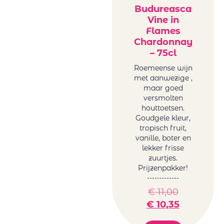
Budureasca
Vine in
Flames
Chardonnay
– 75cl
Roemeense wijn
met aanwezige ,
maar goed
versmolten
houttoetsen.
Goudgele kleur,
tropisch fruit,
vanille, boter en
lekker frisse
zuurtjes.
Prijzenpakker!
€
11,00
€
10,35