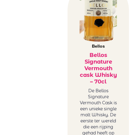
Frankrijk
Famaey
rood
Château
Griekenland
Kefraya
rood
Château
Italië rood
Lafargue
Libanon
Cheveau
rood
Bellos
Circus Number
Roemenë
Bellos
Collection of
rood
Signature
Tonoles
Vermouth
Sicilië rood
Centenarios
cask Whisky
Spanje rood
– 70cl
Conde Del Pazo
Uruguay
Contarini
De Bellos
rood
Signature
Daomaine La
USA rood
Vermouth Cask is
Baume
Zuid-Afrika
een unieke single
Domaine La
rood
malt Whisky. De
Baume
eerste ter wereld
Rosé wijn
die een rijping
Feudo Arancio
Duitsland
gehad heeft op
Franco Romane