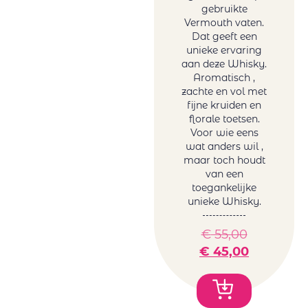
rosé
gebruikte
Gallimard
Frankrijk
Vermouth vaten.
Gallimard Père
Dat geeft een
rosé
unieke ervaring
& Fils
Griekenland
aan deze Whisky.
Garzon
rosé
Aromatisch ,
Genoels-Elderen
Italië rosé
zachte en vol met
Gröhl
fijne kruiden en
Roemenië
florale toetsen.
Horgelus
rosé
Voor wie eens
Hubert
Spanje rosé
wat anders wil ,
Brochard
Zuid-Afrika
maar toch houdt
Juchepie
van een
rosé
toegankelijke
La Dolores
Witte wijn
unieke Whisky.
La Tunella
Australië wit
Lammershoek
België wit
€
55,00
Mafi Rosso
Duitsland
€
45,00
Maison Sauvion
wit
Mar de Frades
Frankrijk wit
Mare Magnum
Griekenland