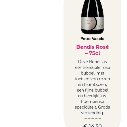
Vrede&Lust
Weingut Petri
Wente
Petro Vaselo
Bendis Rosé
– 75cl
Deze Bendis is
een sensuele rosé
bubbel, met
toetsen van rozen
en frambozen,
een fijne bubbel
en heerlijk fris.
Roemeense
specialiteit. Gratis
verzending.
€
14,50