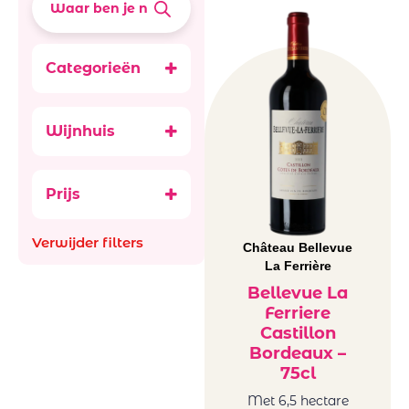
Categorieën
Accessoires
Alcoholvrij 0.0
Wijnhuis
Aperitief,
Arbeidsgenot
digestief & Sterke
Ataraxia
Bubbels
Prijs
Aus
Ancestral (Pet-
Bachiller
Nat)
Verwijder filters
Bellevue La
Château Bellevue
België
La Ferrière
Ferriere
Frankrijk
Benguela cove
Bellevue La
Italië
Ferriere
Beyond Infinty
Roemenië
Castillon
Bigardo
Spanje
Bordeaux –
Bodega Alceno
Zuid-Afrika
75cl
Bodegas
glazen en
Met 6,5 hectare
Bigardo