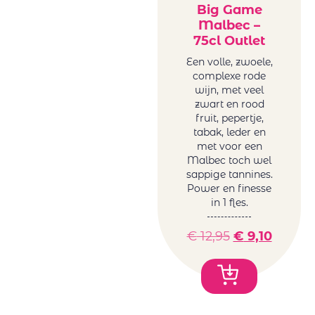
Big Game
Malbec –
75cl Outlet
Een volle, zwoele,
complexe rode
wijn, met veel
zwart en rood
fruit, pepertje,
tabak, leder en
met voor een
Malbec toch wel
sappige tannines.
Power en finesse
in 1 fles.
€
12,95
€
9,10