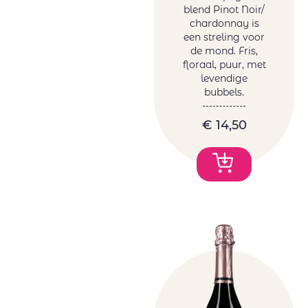
Plana D'en Jan
blend Pinot Noir/
Ponte Villoni
chardonnay is
Raices Ibericas
een streling voor
de mond. Fris,
Réccua
floraal, puur, met
Rezabal
levendige
Sartori Di
bubbels.
Verona
Sotero Pintado
€
14,50
Tanzanite by
Melanie van der
Merwe
Tariquet
Tornai
Truter Family
Wines
Vergelegen
Vigneti Del
Vulture