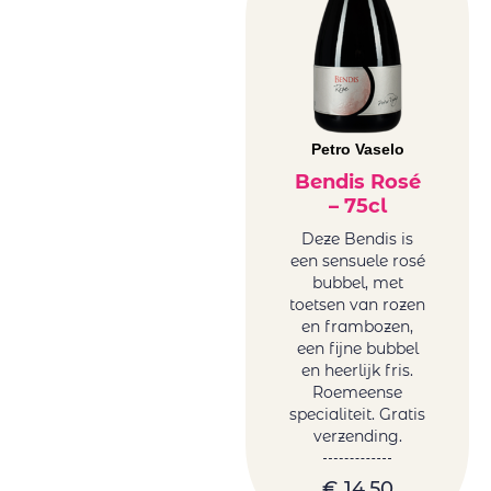
Vrede&Lust
Weingut Petri
Wente
Petro Vaselo
Bendis Rosé
– 75cl
Deze Bendis is
een sensuele rosé
bubbel, met
toetsen van rozen
en frambozen,
een fijne bubbel
en heerlijk fris.
Roemeense
specialiteit. Gratis
verzending.
€
14,50