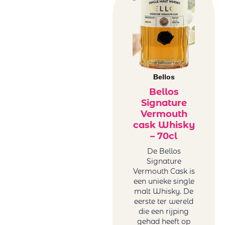
Frankrijk
Famaey
rood
Château
Griekenland
Kefraya
rood
Château
Italië rood
Lafargue
Libanon
Cheveau
rood
Bellos
Circus Number
Roemenë
Bellos
Collection of
rood
Signature
Tonoles
Vermouth
Sicilië rood
Centenarios
cask Whisky
Spanje rood
– 70cl
Conde Del Pazo
Uruguay
Contarini
De Bellos
rood
Signature
Daomaine La
USA rood
Vermouth Cask is
Baume
Zuid-Afrika
een unieke single
Domaine La
rood
malt Whisky. De
Baume
eerste ter wereld
Rosé wijn
die een rijping
Feudo Arancio
Duitsland
gehad heeft op
Franco Romane