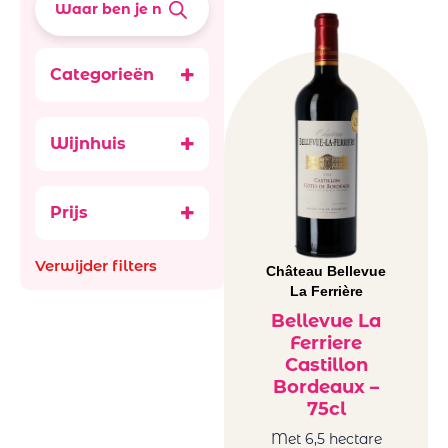
Categorieën
Accessoires
Alcoholvrij 0.0
Wijnhuis
Aperitief,
Arbeidsgenot
digestief & Sterke
Ataraxia
Bubbels
Prijs
Aus
Ancestral (Pet-
Bachiller
Nat)
Verwijder filters
Bellevue La
Château Bellevue
België
La Ferrière
Ferriere
Frankrijk
Benguela cove
Bellevue La
Italië
Ferriere
Beyond Infinty
Roemenië
Castillon
Bigardo
Spanje
Bordeaux –
Bodega Alceno
Zuid-Afrika
75cl
Bodegas
glazen en
Met 6,5 hectare
Bigardo