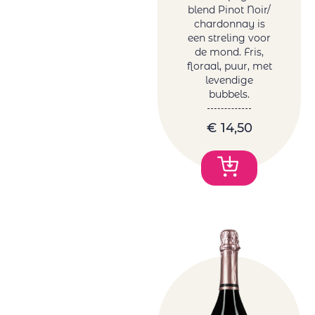
Plana D'en Jan
blend Pinot Noir/
Ponte Villoni
chardonnay is
Raices Ibericas
een streling voor
de mond. Fris,
Réccua
floraal, puur, met
Rezabal
levendige
Sartori Di
bubbels.
Verona
Sotero Pintado
€
14,50
Tanzanite by
Melanie van der
Merwe
Tariquet
Tornai
Truter Family
Wines
Vergelegen
Vigneti Del
Vulture