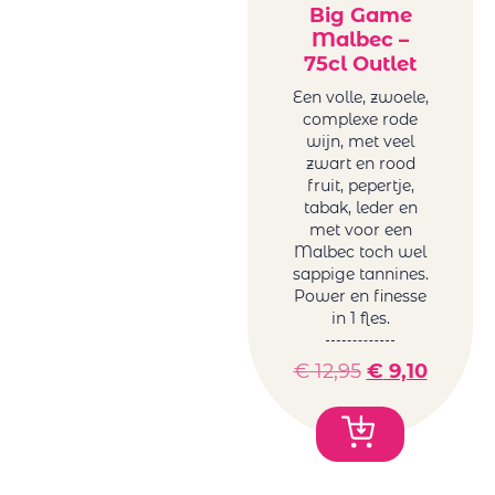
Big Game
Malbec –
75cl Outlet
Een volle, zwoele,
complexe rode
wijn, met veel
zwart en rood
fruit, pepertje,
tabak, leder en
met voor een
Malbec toch wel
sappige tannines.
Power en finesse
in 1 fles.
€
12,95
€
9,10