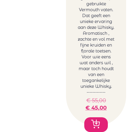
rosé
gebruikte
Gallimard
Frankrijk
Vermouth vaten.
Gallimard Père
Dat geeft een
rosé
unieke ervaring
& Fils
Griekenland
aan deze Whisky.
Garzon
rosé
Aromatisch ,
Genoels-Elderen
Italië rosé
zachte en vol met
Gröhl
fijne kruiden en
Roemenië
florale toetsen.
Horgelus
rosé
Voor wie eens
Hubert
Spanje rosé
wat anders wil ,
Brochard
Zuid-Afrika
maar toch houdt
Juchepie
van een
rosé
toegankelijke
La Dolores
Witte wijn
unieke Whisky.
La Tunella
Australië wit
Lammershoek
België wit
€
55,00
Mafi Rosso
Duitsland
€
45,00
Maison Sauvion
wit
Mar de Frades
Frankrijk wit
Mare Magnum
Griekenland