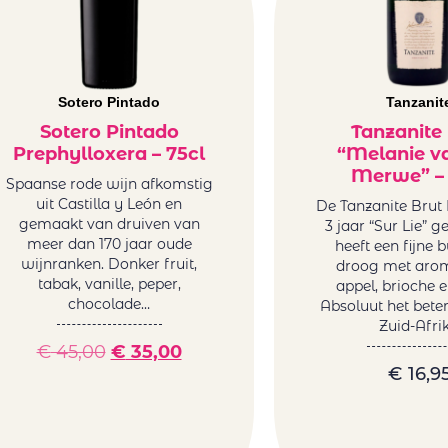
Sotero Pintado
Tanzanit
Sotero Pintado
Tanzanite
Prephylloxera – 75cl
“Melanie v
Merwe” – 
Spaanse rode wijn afkomstig
uit Castilla y León en
De Tanzanite Brut
gemaakt van druiven van
3 jaar “Sur Lie” g
meer dan 170 jaar oude
heeft een fijne b
wijnranken. Donker fruit,
droog met arom
tabak, vanille, peper,
appel, brioche e
chocolade…
Absoluut het beter
Zuid-Afri
€
45,00
€
35,00
€
16,9