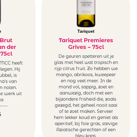
e
Tariquet
 Brut
Tariquet Premieres
an der
Grives – 75cl
75cl
De geuren spetteren uit je
glas met heel wat tropisch en
 MCC heeft
rijp citrus fruit. Zo hebben we
elegen. Hij
mango, abrikoos, kweepeer
ubbel, is
en nog veel meer. In de
a’s van
mond vol, sappig, zoet en
n noten.
aanwezig, doch met een
e werk uit
bijzondere frisheid die, zoals
ka
gezegd, het geheel nooit saai
of te zoet maken. Serveer
5
hem lekker koud en geniet als
aperitief, bij foie gras, stevige
Aziatische gerechten of een
bleu kaas.