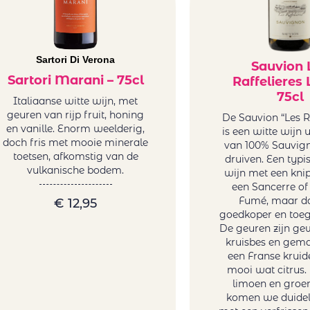
Sartori Di Verona
Sauvion 
Sartori Marani – 75cl
Raffelieres 
75cl
Italiaanse witte wijn, met
geuren van rijp fruit, honing
De Sauvion “Les Ra
en vanille. Enorm weelderig,
is een witte wijn u
doch fris met mooie minerale
van 100% Sauvig
toetsen, afkomstig van de
druiven. Een typi
vulkanische bodem.
wijn met een kni
een Sancerre of 
Fumé, maar da
€
12,95
goedkoper en toeg
De geuren zijn ge
kruisbes en gema
een Franse kruid
mooi wat citrus. 
limoen en groe
komen we duideli