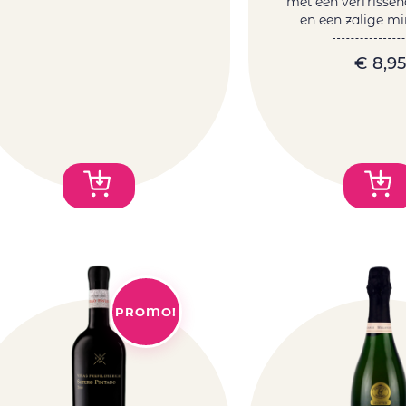
met een verfrisse
en een zalige min
€
8,95
PROMO!