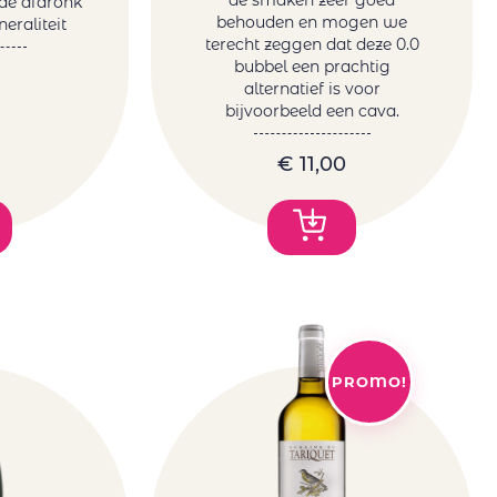
de smaken zeer goed
nde afdronk
behouden en mogen we
eraliteit
terecht zeggen dat deze 0.0
bubbel een prachtig
alternatief is voor
bijvoorbeeld een cava.
€
11,00
PROMO!