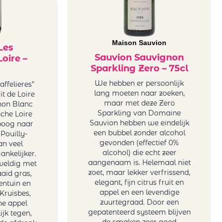
Maison Sauvion
Les
Sauvion Sauvignon
Loire –
Sparkling Zero – 75cl
We hebben er persoonlijk
ffelieres”
lang moeten naar zoeken,
it de Loire
maar met deze Zero
non Blanc
Sparkling van Domaine
sche Loire
Sauvion hebben we eindelijk
poog naar
een bubbel zonder alcohol
Pouilly-
gevonden (effectief 0%
n veel
alcohol) die echt zeer
ankelijker.
aangenaam is. Helemaal niet
weldig met
zoet, maar lekker verfrissend,
aid gras,
elegant, fijn citrus fruit en
entuin en
appel en een levendige
Kruisbes,
zuurtegraad. Door een
ne appel
gepatenteerd systeem blijven
jk tegen,