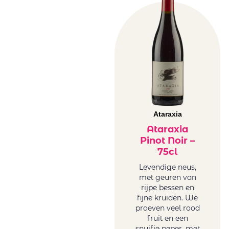
Ataraxia
Ataraxia
Pinot Noir –
75cl
Levendige neus,
met geuren van
rijpe bessen en
fijne kruiden. We
proeven veel rood
fruit en een
snuifje peper, met