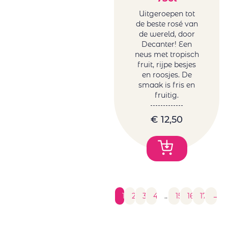
Uitgeroepen tot
de beste rosé van
de wereld, door
Decanter! Een
neus met tropisch
fruit, rijpe besjes
en roosjes. De
smaak is fris en
fruitig.
€
12,50
1
2
3
4
…
15
16
17
→