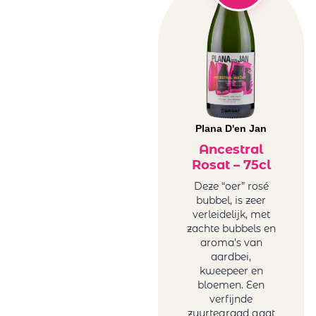
Brochard
Zuid-Afrika
Juchepie
rosé
La Dolores
Witte wijn
La Tunella
Australië wit
Lammershoek
België wit
Mafi Rosso
Duitsland
Maison Sauvion
wit
Mar de Frades
Plana D'en Jan
Frankrijk wit
Mare Magnum
Ancestral
Griekenland
Rosat – 75cl
Maree Family
wit
Wines
Hongarije
Deze “oer” rosé
Maria
bubbel, is zeer
Italië wit
verleidelijk, met
Casanovas
Portugal wit
zachte bubbels en
Mas Baux
Roemenië
aroma’s van
Michael David
wit
aardbei,
Winery
kweepeer en
Sicilië wit
bloemen. Een
Minval
Spanje wit
verfijnde
Miraval
Uruguay wit
zuurtegraad gaat