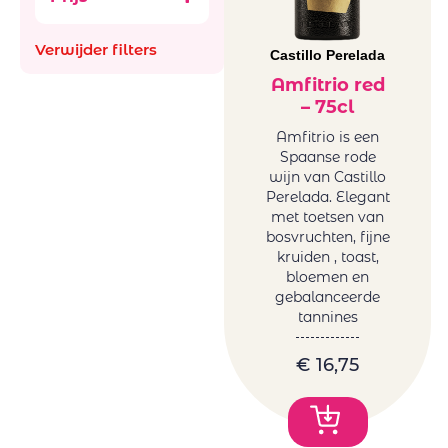
Aus
Ancestral (Pet-
Bachiller
Nat)
Verwijder filters
Bellevue La
Castillo Perelada
België
Ferriere
Frankrijk
Amfitrio red
Benguela cove
– 75cl
Italië
Beyond Infinty
Roemenië
Amfitrio is een
Bigardo
Spaanse rode
Spanje
Bodega Alceno
wijn van Castillo
Zuid-Afrika
Perelada. Elegant
Bodegas
glazen en
met toetsen van
Bigardo
decanters
bosvruchten, fijne
Bodegas Jaime
kruiden , toast,
Mini BBQ
Bodegas
bloemen en
Promoties
gebalanceerde
Ontanon
Wijnen
tannines
Bodegas Ostatu
Natuurwijnen
Borell-Dhiel
/Bio
€
16,75
Budureasca
Orange
Cantina Girlan
Wijnen
Cantina Riboli
Frankrijk