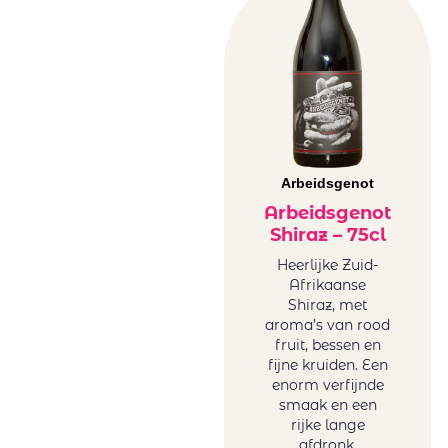
Melanie van der
Merwe
Tariquet
Tornai
Truter Family
Wines
Vergelegen
Arbeidsgenot
Vigneti Del
Arbeidsgenot
Vulture
Shiraz – 75cl
Vrede&Lust
Weingut Petri
Heerlijke Zuid-
Afrikaanse
Wente
Shiraz, met
aroma’s van rood
fruit, bessen en
fijne kruiden. Een
enorm verfijnde
smaak en een
rijke lange
afdronk.