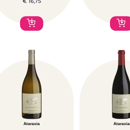
€
16,75
Ataraxia
Ataraxia