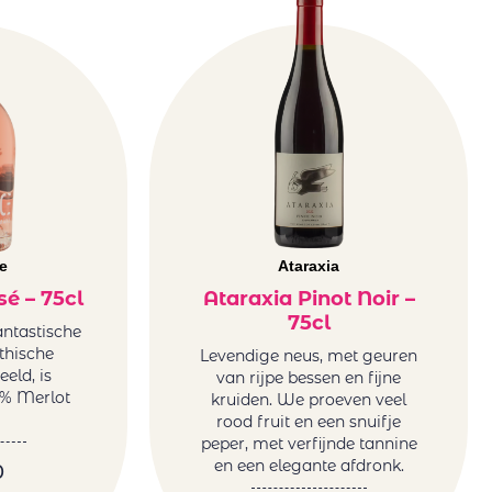
e
Ataraxia
é – 75cl
Ataraxia Pinot Noir –
75cl
fantastische
thische
Levendige neus, met geuren
eld, is
van rijpe bessen en fijne
% Merlot
kruiden. We proeven veel
rood fruit en een snuifje
peper, met verfijnde tannine
en een elegante afdronk.
0