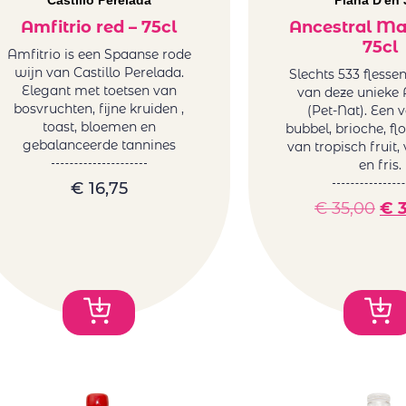
Castillo Perelada
Plana D'en 
Amfitrio red – 75cl
Ancestral Ma
75cl
Amfitrio is een Spaanse rode
wijn van Castillo Perelada.
Slechts 533 flesse
Elegant met toetsen van
van deze unieke 
bosvruchten, fijne kruiden ,
(Pet-Nat). Een v
toast, bloemen en
bubbel, brioche, fl
gebalanceerde tannines
van tropisch fruit,
en fris.
€
16,75
€
35,00
€
3