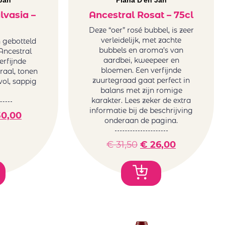
Jan
Plana D'en Jan
lvasia –
Ancestral Rosat – 75cl
Deze “oer” rosé bubbel, is zeer
verleidelijk, met zachte
n gebotteld
bubbels en aroma’s van
Ancestral
aardbei, kweepeer en
erfijnde
bloemen. Een verfijnde
oraal, tonen
zuurtegraad gaat perfect in
 vol, sappig
balans met zijn romige
karakter. Lees zeker de extra
informatie bij de beschrijving
0,00
onderaan de pagina.
€
31,50
€
26,00