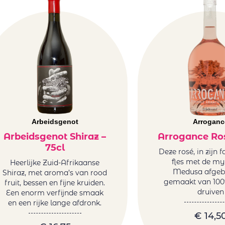
Arbeidsgenot
Arroganc
Arbeidsgenot Shiraz –
Arrogance Ros
75cl
Deze rosé, in zijn 
fles met de my
Heerlijke Zuid-Afrikaanse
Medusa afgebe
Shiraz, met aroma’s van rood
gemaakt van 100
fruit, bessen en fijne kruiden.
druiven
Een enorm verfijnde smaak
en een rijke lange afdronk.
€
14,5