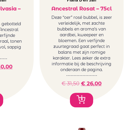
Jan
Plana D'en Jan
lvasia –
Ancestral Rosat – 75cl
Deze “oer” rosé bubbel, is zeer
verleidelijk, met zachte
n gebotteld
bubbels en aroma’s van
Ancestral
aardbei, kweepeer en
erfijnde
bloemen. Een verfijnde
oraal, tonen
zuurtegraad gaat perfect in
 vol, sappig
balans met zijn romige
karakter. Lees zeker de extra
informatie bij de beschrijving
0,00
onderaan de pagina.
€
31,50
€
26,00