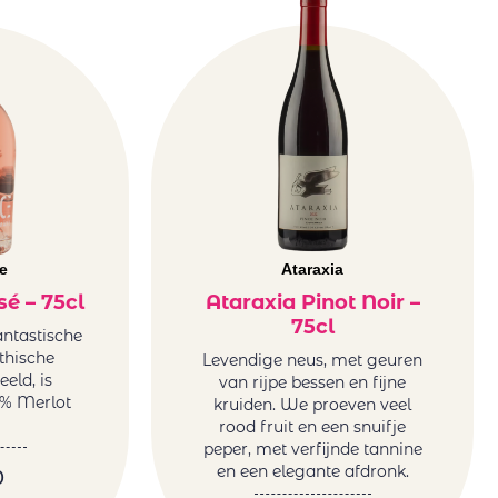
e
Ataraxia
é – 75cl
Ataraxia Pinot Noir –
75cl
fantastische
thische
Levendige neus, met geuren
eld, is
van rijpe bessen en fijne
% Merlot
kruiden. We proeven veel
rood fruit en een snuifje
peper, met verfijnde tannine
en een elegante afdronk.
0