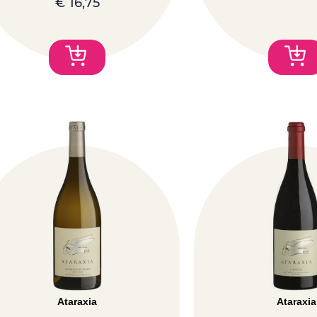
€
16,75
Ataraxia
Ataraxia