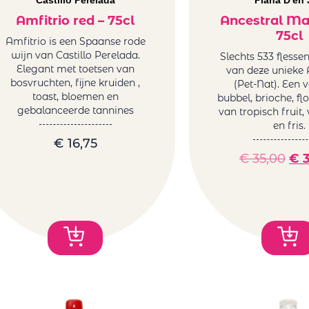
Castillo Perelada
Plana D'en 
Amfitrio red – 75cl
Ancestral Ma
75cl
Amfitrio is een Spaanse rode
wijn van Castillo Perelada.
Slechts 533 flesse
Elegant met toetsen van
van deze unieke 
bosvruchten, fijne kruiden ,
(Pet-Nat). Een v
toast, bloemen en
bubbel, brioche, fl
gebalanceerde tannines
van tropisch fruit,
en fris.
€
16,75
€
35,00
€
3