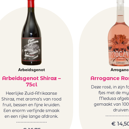
Arbeidsgenot
Arroganc
Arbeidsgenot Shiraz –
Arrogance Ros
75cl
Deze rosé, in zijn 
fles met de my
Heerlijke Zuid-Afrikaanse
Medusa afgebe
Shiraz, met aroma’s van rood
gemaakt van 100
fruit, bessen en fijne kruiden.
druiven
Een enorm verfijnde smaak
en een rijke lange afdronk.
€
14,5