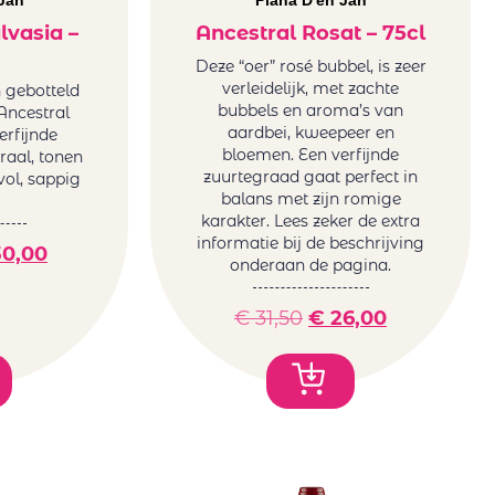
Jan
Plana D'en Jan
lvasia –
Ancestral Rosat – 75cl
Deze “oer” rosé bubbel, is zeer
verleidelijk, met zachte
n gebotteld
bubbels en aroma’s van
Ancestral
aardbei, kweepeer en
erfijnde
bloemen. Een verfijnde
oraal, tonen
zuurtegraad gaat perfect in
 vol, sappig
balans met zijn romige
karakter. Lees zeker de extra
informatie bij de beschrijving
0,00
onderaan de pagina.
€
31,50
€
26,00