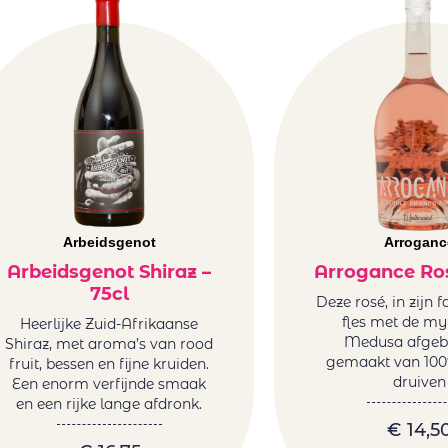
Arbeidsgenot
Arroganc
Arbeidsgenot Shiraz –
Arrogance Ros
75cl
Deze rosé, in zijn 
fles met de my
Heerlijke Zuid-Afrikaanse
Medusa afgebe
Shiraz, met aroma’s van rood
gemaakt van 100
fruit, bessen en fijne kruiden.
druiven
Een enorm verfijnde smaak
en een rijke lange afdronk.
€
14,5