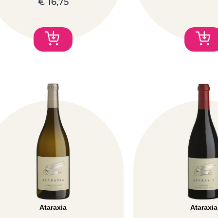
€
16,75
Ataraxia
Ataraxia