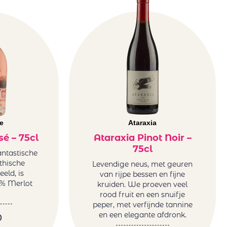
e
Ataraxia
é – 75cl
Ataraxia Pinot Noir –
75cl
fantastische
thische
Levendige neus, met geuren
eld, is
van rijpe bessen en fijne
% Merlot
kruiden. We proeven veel
rood fruit en een snuifje
peper, met verfijnde tannine
en een elegante afdronk.
0