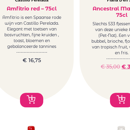
Castillo Perelada
Plana D'en 
Amfitrio red – 75cl
Ancestral Ma
75cl
Amfitrio is een Spaanse rode
wijn van Castillo Perelada.
Slechts 533 flesse
Elegant met toetsen van
van deze unieke 
bosvruchten, fijne kruiden ,
(Pet-Nat). Een v
toast, bloemen en
bubbel, brioche, fl
gebalanceerde tannines
van tropisch fruit,
en fris.
€
16,75
€
35,00
€
3